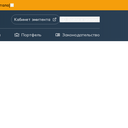
|
тала
Kабинет эмитента
Войти в аккаунт
я
Портфель
Законодательство