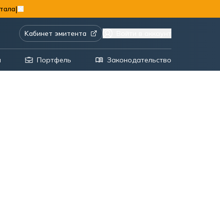
|
тала
Kабинет эмитента
Войти в аккаунт
я
Портфель
Законодательство