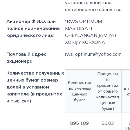
уставного капитала
акционерного общества
Акционер Ф.И.О. или
"RWS OPTIMUM"
полное наименование
MAS'ULYATI
юридического лица
CHEKLANGAN JAMIYAT
XORIJIY KORXONA
Почтовый адрес
rws_optimum@yahoo.com
акционера
Количество полученных
Проценты
ценных бумаг размер
(в
Количество
процентах
долей в уставном
полученных
в 
от общего
капитале (в процентах
ценных
с
количества
бумаг
и тыс. сум)
ценных
бумаг)
895 189
66,03
2