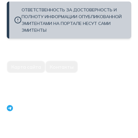
ОТВЕТСТВЕННОСТЬ ЗА ДОСТОВЕРНОСТЬ И
ПОЛНОТУ ИНФОРМАЦИИ ОПУБЛИКОВАННОЙ
ЭМИТЕНТАМИ НА ПОРТАЛЕ НЕСУТ САМИ
ЭМИТЕНТЫ
Карта сайта
Контакты
Единый портал корпоративной информации Национальное
агентство перспективных проектов Республики Узбекистан
openinfouz_bot
+998 71 231 79 09
г.Ташкент, Мирабадский район, улица Нукус, 22, 100015
Телефон модератора: