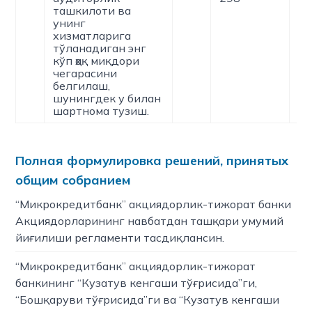
ташкилоти ва
унинг
хизматларига
тўланадиган энг
кўп ҳақ миқдори
чегарасини
белгилаш,
шунингдек у билан
шартнома тузиш.
Полная формулировка решений, принятых
общим собранием
“Микрокредитбанк” акциядорлик-тижорат банки
Акциядорларининг навбатдан ташқари умумий
йиғилиши регламенти тасдиқлансин.
“Микрокредитбанк” акциядорлик-тижорат
банкининг “Кузатув кенгаши тўғрисида”ги,
“Бошқаруви тўғрисида”ги ва “Кузатув кенгаши