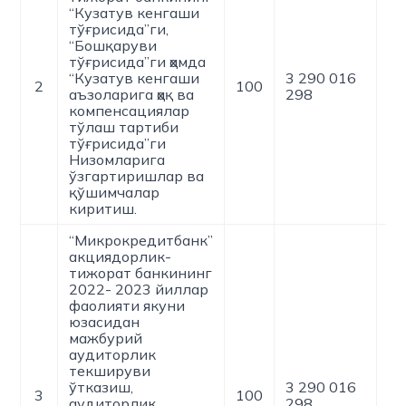
“Кузатув кенгаши
тўғрисида”ги,
“Бошқаруви
тўғрисида”ги ҳамда
“Кузатув кенгаши
3 290 016
2
100
0
аъзоларига ҳақ ва
298
компенсациялар
тўлаш тартиби
тўғрисида”ги
Низомларига
ўзгартиришлар ва
қўшимчалар
киритиш.
“Микрокредитбанк”
акциядорлик-
тижорат банкининг
2022- 2023 йиллар
фаолияти якуни
юзасидан
мажбурий
аудиторлик
текшируви
ўтказиш,
3 290 016
3
100
0
аудиторлик
298