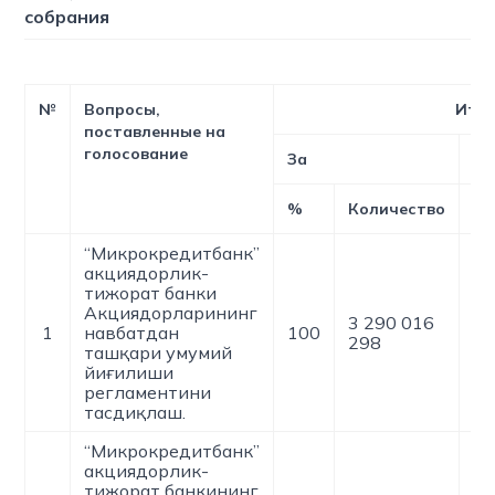
собрания
№
Вопросы,
Итог
поставленные на
голосование
За
Пр
%
Количество
%
“Микрокредитбанк”
акциядорлик-
тижорат банки
Акциядорларининг
3 290 016
1
навбатдан
100
0
298
ташқари умумий
йиғилиши
регламентини
тасдиқлаш.
“Микрокредитбанк”
акциядорлик-
тижорат банкининг