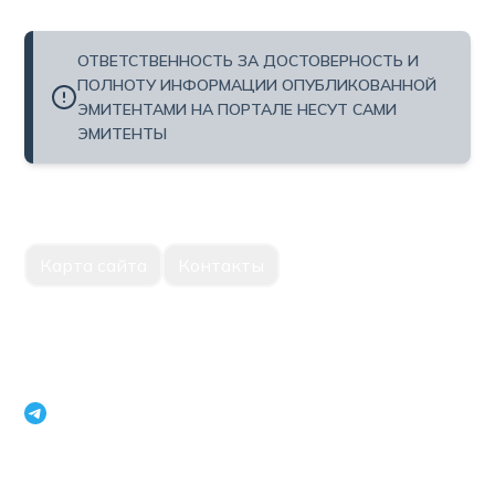
ОТВЕТСТВЕННОСТЬ ЗА ДОСТОВЕРНОСТЬ И
ПОЛНОТУ ИНФОРМАЦИИ ОПУБЛИКОВАННОЙ
ЭМИТЕНТАМИ НА ПОРТАЛЕ НЕСУТ САМИ
ЭМИТЕНТЫ
Карта сайта
Контакты
Единый портал корпоративной информации Национальное
агентство перспективных проектов Республики Узбекистан
openinfouz_bot
+998 71 231 79 09
г.Ташкент, Мирабадский район, улица Нукус, 22, 100015