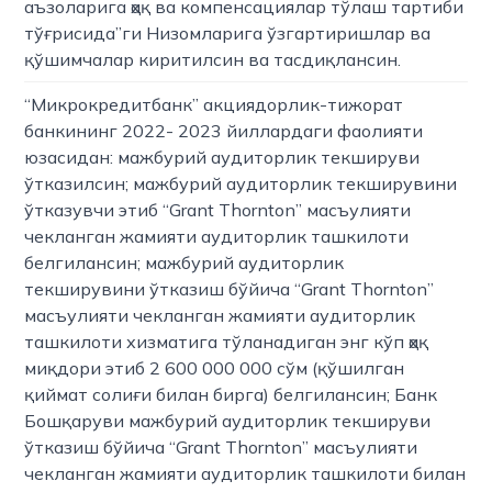
аъзоларига ҳақ ва компенсациялар тўлаш тартиби
тўғрисида”ги Низомларига ўзгартиришлар ва
қўшимчалар киритилсин ва тасдиқлансин.
“Микрокредитбанк” акциядорлик-тижорат
банкининг 2022- 2023 йиллардаги фаолияти
юзасидан: мажбурий аудиторлик текшируви
ўтказилсин; мажбурий аудиторлик текширувини
ўтказувчи этиб “Grant Thornton” масъулияти
чекланган жамияти аудиторлик ташкилоти
белгилансин; мажбурий аудиторлик
текширувини ўтказиш бўйича “Grant Thornton”
масъулияти чекланган жамияти аудиторлик
ташкилоти хизматига тўланадиган энг кўп ҳақ
миқдори этиб 2 600 000 000 сўм (қўшилган
қиймат солиғи билан бирга) белгилансин; Банк
Бошқаруви мажбурий аудиторлик текшируви
ўтказиш бўйича “Grant Thornton” масъулияти
чекланган жамияти аудиторлик ташкилоти билан