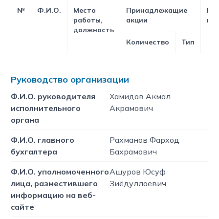
№
Ф.И.О.
Место
Принадлежащие
Ко
работы,
акции
го
должность
Количество
Тип
Руководство организации
Ф.И.О. руководителя
Хамидов Акмал
исполнительного
Акрамович
органа
Ф.И.О. главного
Рахманов Фарход
бухгалтера
Бахрамович
Ф.И.О. уполномоченного
Ашуров Юсуф
лица, разместившего
Зиёдуллоевич
информацию на веб-
сайте