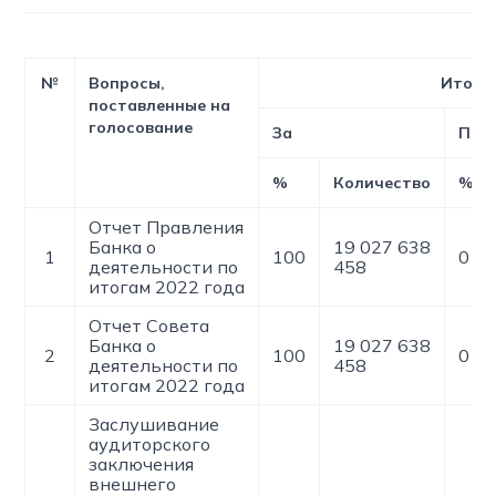
№
Вопросы,
Итоги
поставленные на
голосование
За
Про
%
Количество
%
Отчет Правления
Банка о
19 027 638
1
100
0
деятельности по
458
итогам 2022 года
Отчет Совета
Банка о
19 027 638
2
100
0
деятельности по
458
итогам 2022 года
Заслушивание
аудиторского
заключения
внешнего