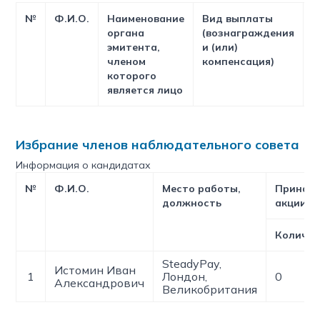
№
Ф.И.О.
Наименование
Вид выплаты
Н
органа
(вознаграждения
с
эмитента,
и (или)
членом
компенсация)
которого
является лицо
Избрание членов наблюдательного совета
Информация о кандидатах
№
Ф.И.О.
Место работы,
Принад
должность
акции
Количес
SteadyPay,
Истомин Иван
1
Лондон,
0
Александрович
Великобритания