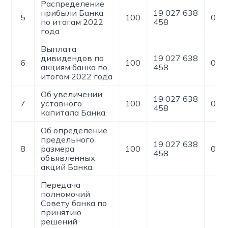
Распределение
прибыли Банка
19 027 638
5
100
0
по итогам 2022
458
года
Выплата
дивидендов по
19 027 638
6
100
0
акциям банка по
458
итогам 2022 года
Об увеличении
19 027 638
7
уставного
100
0
458
капитала Банка.
Об определение
предельного
19 027 638
8
размера
100
0
458
объявленных
акций Банка.
Передача
полномочий
Совету банка по
принятию
решений