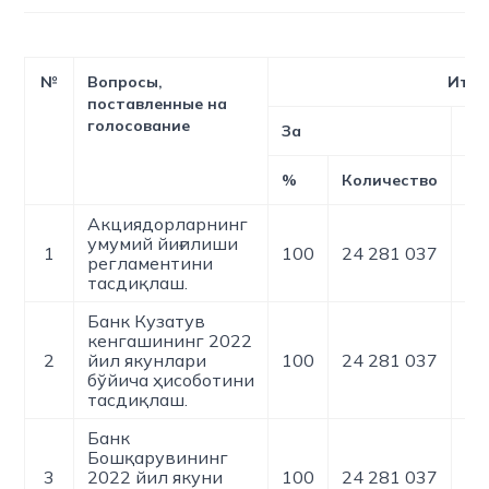
№
Вопросы,
Итог
поставленные на
голосование
За
Пр
%
Количество
%
Акциядорларнинг
умумий йиғилиши
1
100
24 281 037
0
регламентини
тасдиқлаш.
Банк Кузатув
кенгашининг 2022
2
йил якунлари
100
24 281 037
0
бўйича ҳисоботини
тасдиқлаш.
Банк
Бошқарувининг
3
2022 йил якуни
100
24 281 037
0