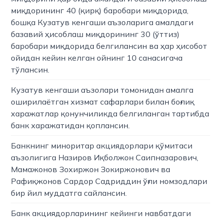
миқдорининг 40 (қирқ) баробари миқдорида,
бошқа Кузатув кенгаши аъзоларига амалдаги
базавий ҳисоблаш миқдорининг 30 (ўттиз)
баробари миқдорида белгилансин ва ҳар ҳисобот
ойидан кейин келган ойнинг 10 санасигача
тўлансин.
Кузатув кенгаши аъзолари томонидан амалга
оширилаётган хизмат сафарлари билан боғлиқ
харажатлар қонунчиликда белгиланган тартибда
банк харажатидан қоплансин.
Банкнинг миноритар акциядорлари қўмитаси
аъзолигига Назиров Иқболжон Саипназарович,
Мамажонов Зохиржон Зокиржонович ва
Рафиқжонов Сардор Садриддин ўғли номзодлари
бир йил муддатга сайлансин.
Банк акциядорларининг кейинги навбатдаги