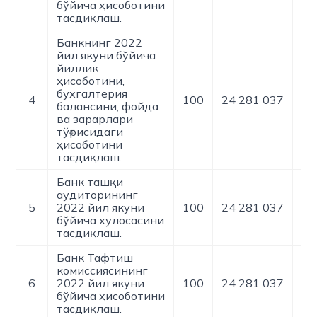
бўйича ҳисоботини
тасдиқлаш.
Банкнинг 2022
йил якуни бўйича
йиллик
ҳисоботини,
бухгалтерия
4
100
24 281 037
0
балансини, фойда
ва зарарлари
тўғрисидаги
ҳисоботини
тасдиқлаш.
Банк ташқи
аудиторининг
5
2022 йил якуни
100
24 281 037
0
бўйича хулосасини
тасдиқлаш.
Банк Тафтиш
комиссиясининг
6
2022 йил якуни
100
24 281 037
0
бўйича ҳисоботини
тасдиқлаш.