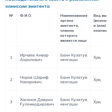
комиссии эмитента
№
Ф.И.О.
Наименование
Вид выпл
органа
(вознагр
эмитента,
и (или)
членом
компенса
которого
является лицо
Ирчаев Анвар
Банк Кузатув
1
Ҳақ
Ахролович
кенгаши
Норов Шариф
Банк Кузатув
2
Ҳақ
Кахарович
кенгаши
Хасанов Даврон
Банк Кузатув
3
Ҳақ
Ғуломқодирович
кенгаши