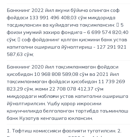
Банкнинг 2022 йил якуни бўйича олинган соф
фойдаси 133 991 496 408,03 сўм миқдорида
тасдиқлансин ва қуйидагича тақсимлансин:  5
фоизи умумий захира фондига – 6 699 574 820,40
сўм;  соф фойданинг қолган қисмини банк устав
капитални оширишга йўналтириш - 127 291 921
587,63 сўм;
Банкнинг 2020 йил тақсимланмаган фойдаси
ҳисобидан 10 968 808 589,08 сўм ва 2021 йил
тақсимланмаган фойдаси ҳисобидан 11 739 269
823,29 сўм, жами 22 708 078 412,37 сўм
миқдордаги маблағни устав капитални оширишга
йўналтирилсин. Ушбу қарор ижросини
қонунчиликда белгаланган тартибда таъминлаш
банк Кузатув кенгашига юклансин.
1. Тафтиш комиссияси фаолияти тугатилсин. 2.