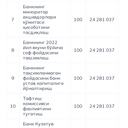
Банкнинг
миноритар
акциядорлари
7
100
24 281 037
0
қўмитаси
ҳисоботини
тасдиқлаш.
Банкнинг 2022
йил якуни бўйича
8
100
24 281 037
0
соф фойдасини
тақсимлаш.
Банкнинг
тақсимланмаган
9
фойдасини банк
100
24 281 037
0
устав капиталига
йўналтириш.
Тафтиш
комиссияси
10
100
24 281 037
0
фаолиятини
тугатиш.
Банк Кузатув