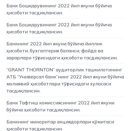
Банк Бошқарувининг 2022 йил якуни бўйича
ҳисоботи тасдиқлансин.
Банк Бошқарувининг 2022 йил якуни бўйича
ҳисоботи тасдиқлансин.
Банкнинг 2022 йил якуни бўйича йиллик
ҳисоботи, бухгалтерия баланси, фойда ва
зарарлари тўғрисидаги ҳисоботи тасдиқлансин.
“GRANT THORNTON” аудиторлик ташкилотининг
АТБ “Универсал банк”нинг 2022 йил якуни бўйича
молиявий ҳисоботлари тўғрисидаги хулосаси
тасдиқлансин.
Банк Тафтиш комиссиясининг 2022 йил якуни
бўйича ҳисоботи тасдиқлансин.
Банкнинг миноритар акциядорлари қўмитаси
ҳисоботи тасдиқлансин.