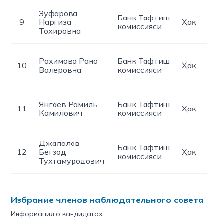
Зуфарова
Банк Тафтиш
9
Наргиза
Ҳақ
комиссияси
Тохировна
Рахимова Рано
Банк Тафтиш
10
Ҳақ
Валеровна
комиссияси
Янгаев Рамиль
Банк Тафтиш
11
Ҳақ
Камилович
комиссияси
Джалалов
Банк Тафтиш
12
Бегзод
Ҳақ
комиссияси
Тухтамуродович
Избрание членов наблюдательного совета
Информация о кандидатах