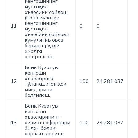
кенгашининг
мустақил
аъзосини сайлаш.
(Банк Кузатув
кенгашининг
11
0
0
0
мустақил
аъзосини сайлови
кумулятив овоз
бериш орқали
амалга
оширилган)
Банк Кузатув
кенгаши
аъзоларига
12
100
24 281 037
0
тўланадиган ҳақ
миқдорини
белгилаш.
Банк Кузатув
кенгаши
аъзоларининг
13
хизмат сафарлари
100
24 281 037
0
билан боғлиқ
харажатларини