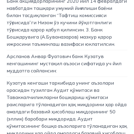
Банк акциядорларининг 2020 йил 14 февралдаги
навбатдан ташқари умумий йиғилиши баёни
билан тасдиқланган “Тафтиш комиссияси
тўғрисида”ги Низом ўз кучини йўқотганлиги
тўғрисида қарор қабул қилинсин. 3. Банк
Бошқарувига (А.Буваназаров) мазкур қарор
ижросини таъминлаш вазифаси юклатилсин.
Арсланов Анвар Фуатович банк Кузатув
кенгашининг мустақил аъзоси сифатида уч йил
муддатга сайлансин:
Кузатув кенгаши таркибида унинг аъзолари
орасидан тузилган Аудит қўмитаси ва
Таваккалчиликларни бошқариш қўмитаси
раисларига тўланадиган ҳақ миқдорини ҳар ойда
амалдаги базавий ҳисоблаш миқдорининг 50
(эллик) баробари миқдорида, Аудит
қўмитасининг бошқа аъзоларига тўланадиган ҳақ
миқдорини ҳар ойда амалдаги базавий ҳисоблаш