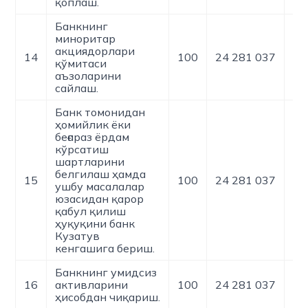
қоплаш.
Банкнинг
миноритар
акциядорлари
14
100
24 281 037
0
қўмитаси
аъзоларини
сайлаш.
Банк томонидан
ҳомийлик ёки
беғараз ёрдам
кўрсатиш
шартларини
белгилаш ҳамда
15
100
24 281 037
0
ушбу масалалар
юзасидан қарор
қабул қилиш
ҳуқуқини банк
Кузатув
кенгашига бериш.
Банкнинг умидсиз
16
активларини
100
24 281 037
0
ҳисобдан чиқариш.