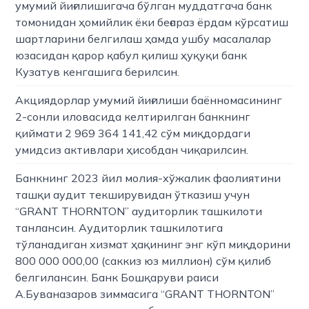
умумий йиғилишигача бўлган муддатгача банк
томонидан ҳомийлик ёки беғараз ёрдам кўрсатиш
шартларини белгилаш ҳамда ушбу масалалар
юзасидан қарор қабул қилиш ҳуқуқи банк
Кузатув кенгашига берилсин.
Акциядорлар умумий йиғилиши баённомасининг
2-сонли иловасида келтирилган банкнинг
қиймати 2 969 364 141,42 сўм миқдордаги
умидсиз активлари ҳисобдан чиқарилсин.
Банкнинг 2023 йил молия-хўжалик фаолиятини
ташқи аудит текширувидан ўтказиш учун
“GRANT THORNTON” аудиторлик ташкилоти
танлансин. Аудиторлик ташкилотига
тўланадиган хизмат ҳақининг энг кўп миқдорини
800 000 000,00 (саккиз юз миллион) сўм қилиб
белгилансин. Банк Бошқаруви раиси
А.Буваназаров зиммасига “GRANT THORNTON”