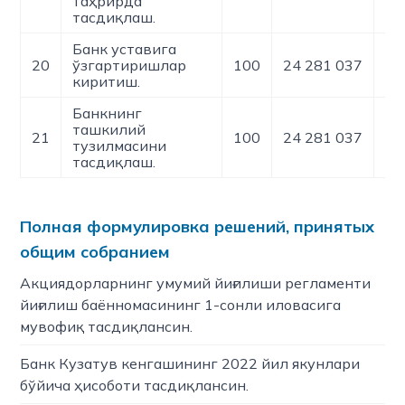
таҳрирда
тасдиқлаш.
Банк уставига
20
ўзгартиришлар
100
24 281 037
0
киритиш.
Банкнинг
ташкилий
21
100
24 281 037
0
тузилмасини
тасдиқлаш.
Полная формулировка решений, принятых
общим собранием
Акциядорларнинг умумий йиғилиши регламенти
йиғилиш баённомасининг 1-сонли иловасига
мувофиқ тасдиқлансин.
Банк Кузатув кенгашининг 2022 йил якунлари
бўйича ҳисоботи тасдиқлансин.