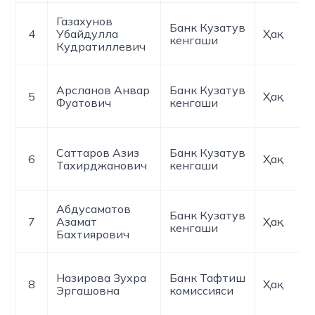
Газахунов
Банк Кузатув
4
Убайдулла
Ҳақ
кенгаши
Кудратиллевич
Арсланов Анвар
Банк Кузатув
5
Ҳақ
Фуатович
кенгаши
Саттаров Азиз
Банк Кузатув
6
Ҳақ
Тахирджанович
кенгаши
Абдусаматов
Банк Кузатув
7
Азамат
Ҳақ
кенгаши
Бахтиярович
Назирова Зухра
Банк Тафтиш
8
Ҳақ
Эргашовна
комиссияси