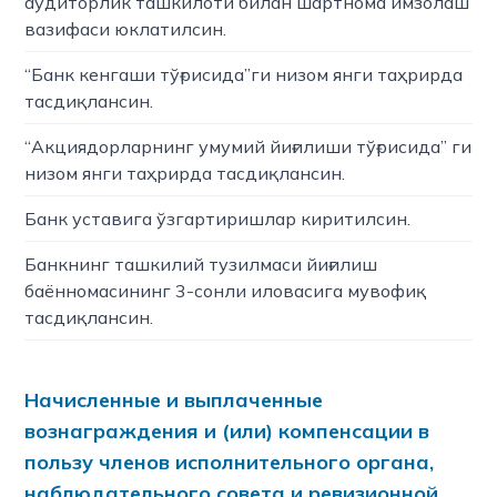
аудиторлик ташкилоти билан шартнома имзолаш
вазифаси юклатилсин.
“Банк кенгаши тўғрисида”ги низом янги таҳрирда
тасдиқлансин.
“Акциядорларнинг умумий йиғилиши тўғрисида” ги
низом янги таҳрирда тасдиқлансин.
Банк уставига ўзгартиришлар киритилсин.
Банкнинг ташкилий тузилмаси йиғилиш
баённомасининг 3-сонли иловасига мувофиқ
тасдиқлансин.
Начисленные и выплаченные
вознаграждения и (или) компенсации в
пользу членов исполнительного органа,
наблюдательного совета и ревизионной