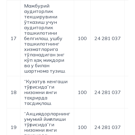
Мажбурий
аудиторлик
текширувини
ўтказиш учун
аудиторлик
ташкилотини
17
белгилаш, ушбу
100
24 281 037
0
ташкилотнинг
хизматларига
тўланадиган энг
кўп ҳақ миқдори
ва у билан
шартнома тузиш.
“Кузатув кенгаши
тўғрисида”ги
18
низомни янги
100
24 281 037
0
таҳрирда
тасдиқлаш.
“Акциядорларнинг
умумий йиғилиши
тўғрисида”ги
19
100
24 281 037
0
низомни янги