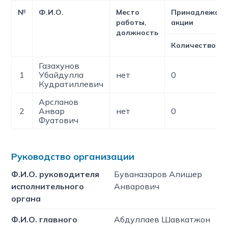
№
Ф.И.О.
Место
Принадлежащ
работы,
акции
должность
Количество
Газахунов
1
Убайдулла
нет
0
Кудратиллевич
Арсланов
2
Анвар
нет
0
Фуатович
Руководство организации
Ф.И.О. руководителя
Буваназаров Алишер
исполнительного
Анварович
органа
Ф.И.О. главного
Абдуллаев Шавкатжон