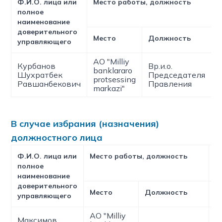
Ф.И.О. лица или
Место работы, должность
полное
наименование
доверительного
Место
Должность
управляющего
АО "Milliy
Курбанов
Вр.и.о.
banklararo
Шухратбек
Председателя
protsessing
Равшанбекович
Правления
markazi"
В случае избрания (назначения)
должностного лица
Ф.И.О. лица или
Место работы, должность
П
полное
а
наименование
доверительного
Место
Должность
Т
управляющего
АО "Milliy
Максимов