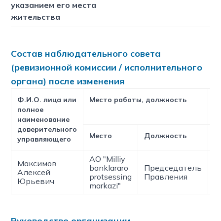
указанием его места
жительства
Состав наблюдательного совета
(ревизионной комиссии / исполнительного
органа) после изменения
Ф.И.О. лица или
Место работы, должность
П
полное
а
наименование
доверительного
Место
Должность
Т
управляющего
АО "Milliy
Максимов
banklararo
Председатель
Алексей
0
protsessing
Правления
Юрьевич
markazi"
Руководство организации