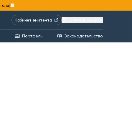
|
тала
Kабинет эмитента
Войти в аккаунт
я
Портфель
Законодательство