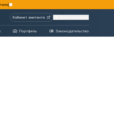
|
тала
Kабинет эмитента
Войти в аккаунт
я
Портфель
Законодательство