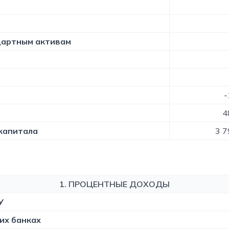
ндартным активам
-
4
 капитала
3 7
1. ПРОЦЕНТНЫЕ ДОХОДЫ
У
их банках