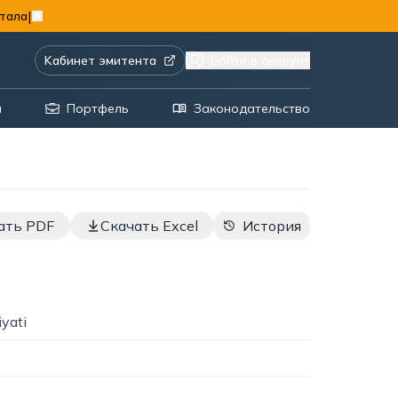
|
тала
Kабинет эмитента
Войти в аккаунт
я
Портфель
Законодательство
ать PDF
Скачать Excel
История
iyati