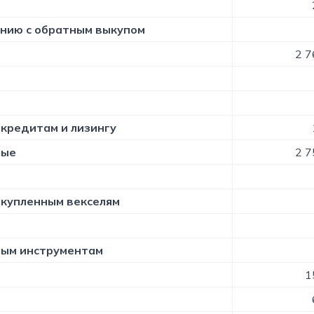
ению c обратным выкупом
2 7
 кредитам и лизингу
тые
2 7
 купленным векселям
вым инструментам
1