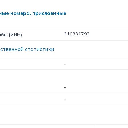
ые номера, присвоенные
310331793
жбы (ИНН)
рственной статистики
-
-
-
-