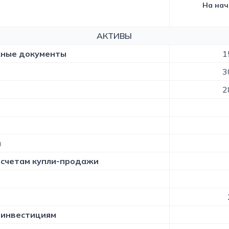
На нач
АКТИВЫ
ежные документы
1
3
2
и
о счетам купли-продажи
о инвестициям