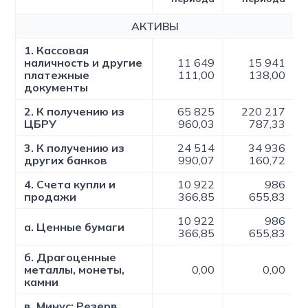
АКТИВЫ
1. Кассовая
наличность и другие
11 649
15 941
платежные
111,00
138,00
документы
2. К получению из
65 825
220 217
ЦБРУ
960,03
787,33
3. К получению из
24 514
34 936
других банков
990,07
160,72
4. Счета купли и
10 922
986
продажи
366,85
655,83
10 922
986
а. Ценные бумаги
366,85
655,83
б. Драгоценные
металлы, монеты,
0,00
0,00
камни
в. Минус: Резерв