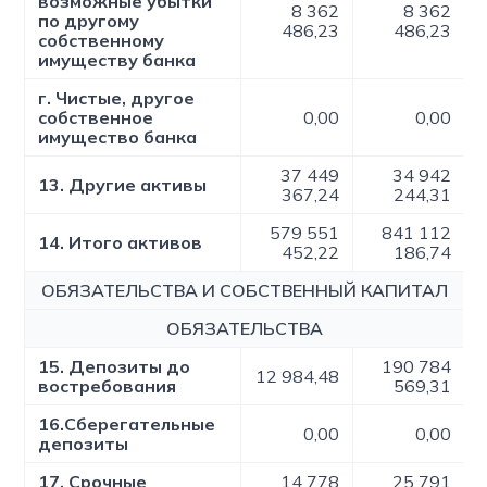
возможные убытки
8 362
8 362
по другому
486,23
486,23
собственному
имуществу банка
г. Чистые, другое
собственное
0,00
0,00
имущество банка
37 449
34 942
13. Другие активы
367,24
244,31
579 551
841 112
14. Итого активов
452,22
186,74
ОБЯЗАТЕЛЬСТВА И СОБСТВЕННЫЙ КАПИТАЛ
ОБЯЗАТЕЛЬСТВА
15. Депозиты до
190 784
12 984,48
востребования
569,31
16.Сберегательные
0,00
0,00
депозиты
17. Срочные
14 778
25 791