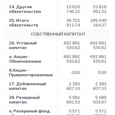
24. Другие
15 625
15 816
обязательства
746,32
951,32
25. Итого
36 702
295 049
обязательств
911,74
164,37
СОБСТВЕННЫЙ КАПИТАЛ
26. Уставный
692 891
692 891
капитал
530,62
530,62
а. Акции -
692 891
692 891
Обыкновенные
530,62
530,62
б.Акции -
0,00
0,00
Привилегированные
27. Добавленный
2 383
2 383
капитал
607,33
607,33
28. Резервный
5 581
5 580
капитал.
691,53
503,07
а. Резервный фонд
5 571
5 571