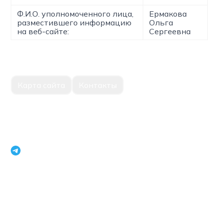
Ф.И.О. уполномоченного лица,
Ермакова
разместившего информацию
Ольга
на веб-сайте:
Сергеевна
Карта сайта
Контакты
Единый портал корпоративной информации Национальное
агентство перспективных проектов Республики Узбекистан
openinfouz_bot
+998 71 231 79 09
г.Ташкент, Мирабадский район, улица Нукус, 22, 100015
Телефон модератора:
+998 71 231 18 75
,
+998 71 231 63 93