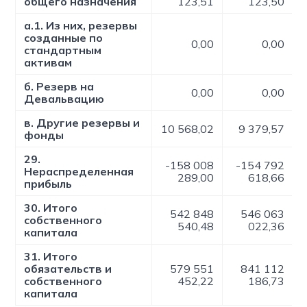
общего назначения
123,51
123,50
а.1. Из них, резервы
созданные по
0,00
0,00
стандартным
активам
б. Резерв на
0,00
0,00
Девальвацию
в. Другие резервы и
10 568,02
9 379,57
фонды
29.
-158 008
-154 792
Нераспределенная
289,00
618,66
прибыль
30. Итого
542 848
546 063
собственного
540,48
022,36
капитала
31. Итого
обязательств и
579 551
841 112
собственного
452,22
186,73
капитала