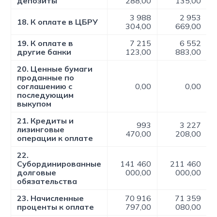
депозиты
288,00
135,00
3 988
2 953
18. К оплате в ЦБРУ
304,00
669,00
19. К оплате в
7 215
6 552
другие банки
123,00
883,00
20. Ценные бумаги
проданные по
соглашению с
0,00
0,00
последующим
выкупом
21. Кредиты и
993
3 227
лизинговые
470,00
208,00
операции к оплате
22.
Субординированные
141 460
211 460
долговые
000,00
000,00
обязательства
23. Начисленные
70 916
71 359
проценты к оплате
797,00
080,00