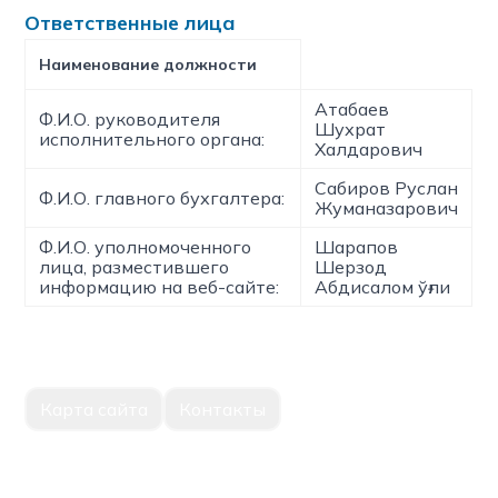
Ответственные лица
Наименование должности
Атабаев
Ф.И.О. руководителя
Шухрат
исполнительного органа:
Халдарович
Сабиров Руслан
Ф.И.О. главного бухгалтера:
Жуманазарович
Ф.И.О. уполномоченного
Шарапов
лица, разместившего
Шерзод
информацию на веб-сайте:
Абдисалом ўғли
Карта сайта
Контакты
Единый портал корпоративной информации Национальное