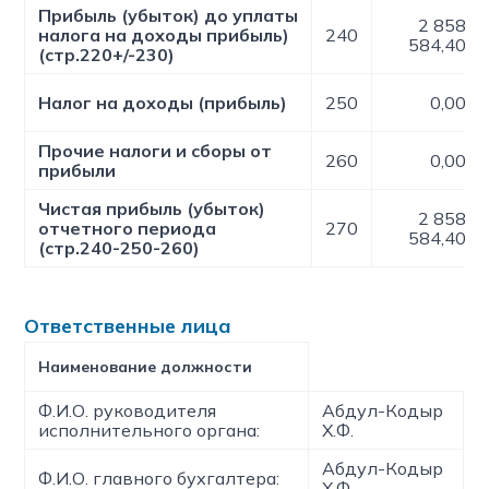
Прибыль (убыток) до уплаты
2 858
налога на доходы прибыль)
240
584,40
(стр.220+/-230)
Налог на доходы (прибыль)
250
0,00
Прочие налоги и сборы от
260
0,00
прибыли
Чистая прибыль (убыток)
2 858
отчетного периода
270
584,40
(стр.240-250-260)
Ответственные лица
Наименование должности
Ф.И.О. руководителя
Абдул-Кодыр
исполнительного органа:
Х.Ф.
Абдул-Кодыр
Ф.И.О. главного бухгалтера:
Х.Ф.