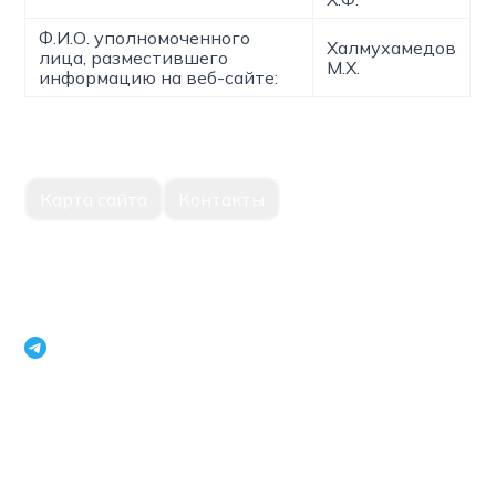
Ф.И.О. уполномоченного
Халмухамедов
лица, разместившего
М.Х.
информацию на веб-сайте:
Карта сайта
Контакты
Единый портал корпоративной информации Национальное
агентство перспективных проектов Республики Узбекистан
openinfouz_bot
+998 71 231 79 09
г.Ташкент, Мирабадский район, улица Нукус, 22, 100015
Телефон модератора:
+998 71 231 18 75
,
+998 71 231 63 93