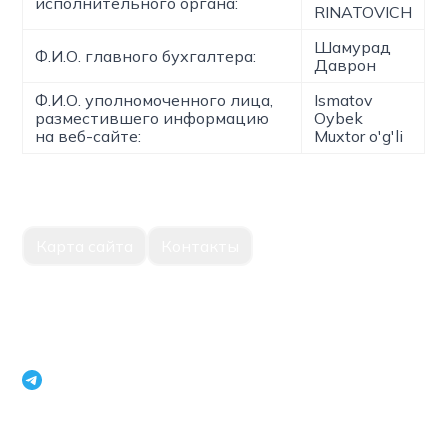
исполнительного органа:
RINATOVICH
Шамурад
Ф.И.О. главного бухгалтера:
Даврон
Ф.И.О. уполномоченного лица,
Ismatov
разместившего информацию
Oybek
на веб-сайте:
Muxtor o'g'li
Карта сайта
Контакты
Единый портал корпоративной информации Национальное
агентство перспективных проектов Республики Узбекистан
openinfouz_bot
+998 71 231 79 09