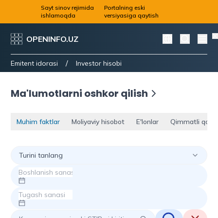
Sayt sinov rejimida
Portalning eski
ishlamoqda
versiyasiga qaytish
OPENINFO.UZ
/
Emitent idorasi
Investor hisobi
Ma'lumotlarni oshkor qilish
Muhim faktlar
Moliyaviy hisobot
E'lonlar
Qimmatli qog'o
Turini tanlang