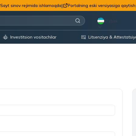
|
Sayt sinov rejimida ishlamoqda
Portalning eski versiyasiga qaytish
O'zbek
Investitsion vositachilar
Litsenziya & Attestatsiy