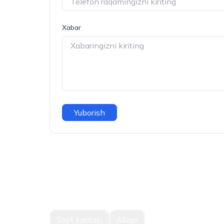
Xabar
Yuborish
Sayt xaritasi
Aloqa