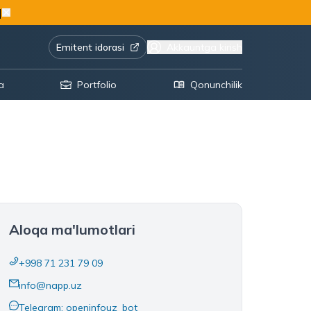
|
Emitent idorasi
Akkauntga kirish
a
Portfolio
Qonunchilik
Aloqa ma'lumotlari
+998 71 231 79 09
info@napp.uz
Telegram: openinfouz_bot