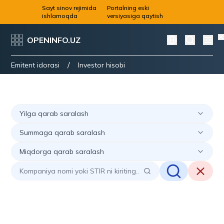
Sayt sinov rejimida
Portalning eski
ishlamoqda
versiyasiga qaytish
OPENINFO.UZ
/
Emitent idorasi
Investor hisobi
Yilga qarab saralash
Summaga qarab saralash
Miqdorga qarab saralash