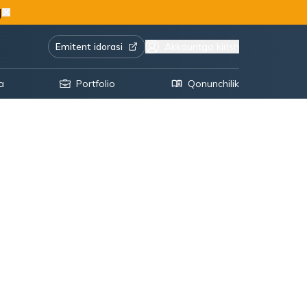
|
Emitent idorasi
Akkauntga kirish
a
Portfolio
Qonunchilik