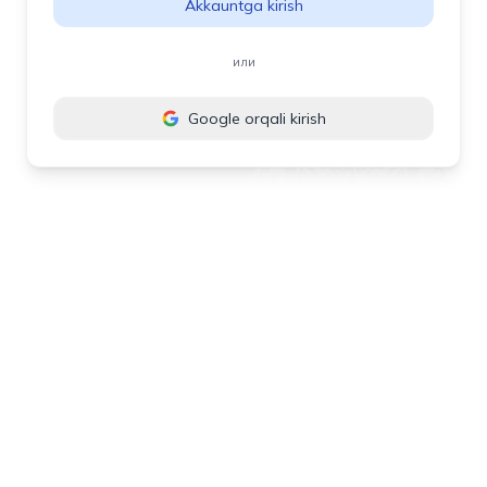
Akkauntga kirish
или
Google orqali kirish
 milliy agentligi
Mod
Moderator:
 22, 100015