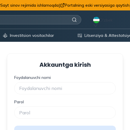
|
Sayt sinov rejimida ishlamoqda
Portalning eski versiyasiga qaytish
O'zbek
Investitsion vositachilar
Litsenziya & Attestatsiy
Akkauntga kirish
Foydalanuvchi nomi
Parol