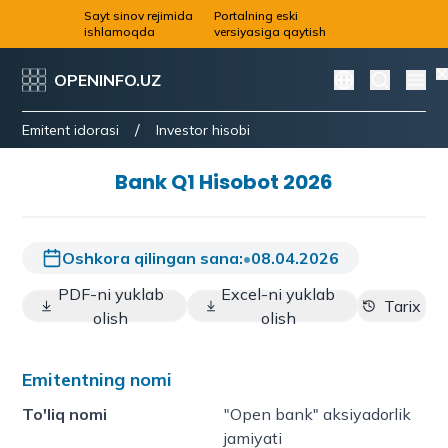
Sayt sinov rejimida
Portalning eski
ishlamoqda
versiyasiga qaytish
OPENINFO.UZ
/
Emitent idorasi
Investor hisobi
Bank Q1 Hisobot 2026
Oshkora qilingan sana:
•
08.04.2026
PDF-ni yuklab
Excel-ni yuklab
Tarix
olish
olish
Emitentning nomi
To'liq nomi
"Open bank" aksiyadorlik
jamiyati