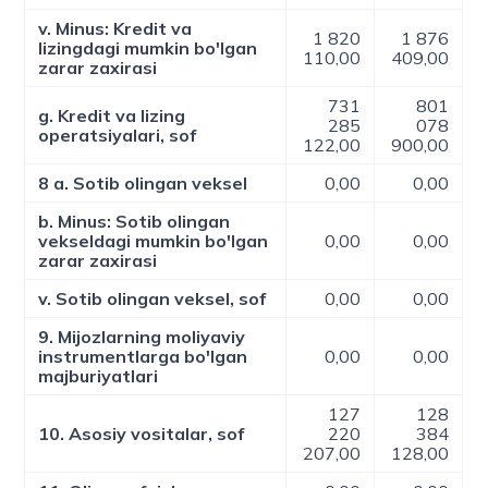
v. Minus: Kredit va
1 820
1 876
lizingdagi mumkin bo'lgan
110,00
409,00
zarar zaxirasi
731
801
g. Kredit va lizing
285
078
operatsiyalari, sof
122,00
900,00
8 a. Sotib olingan veksel
0,00
0,00
b. Minus: Sotib olingan
vekseldagi mumkin bo'lgan
0,00
0,00
zarar zaxirasi
v. Sotib olingan veksel, sof
0,00
0,00
9. Mijozlarning moliyaviy
instrumentlarga bo'lgan
0,00
0,00
majburiyatlari
127
128
10. Asosiy vositalar, sof
220
384
207,00
128,00