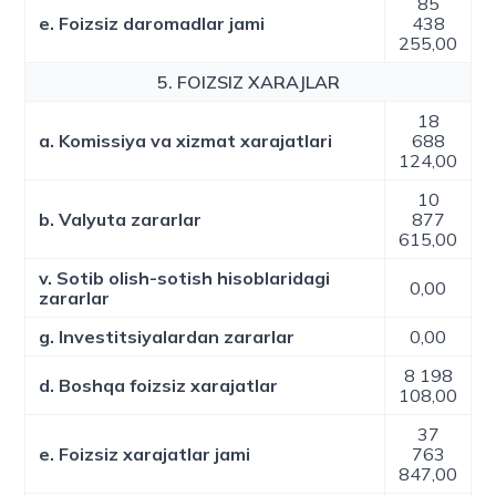
85
e. Foizsiz daromadlar jami
438
255,00
5. FOIZSIZ XARAJLAR
18
a. Komissiya va xizmat xarajatlari
688
124,00
10
b. Valyuta zararlar
877
615,00
v. Sotib olish-sotish hisoblaridagi
0,00
zararlar
g. Investitsiyalardan zararlar
0,00
8 198
d. Boshqa foizsiz xarajatlar
108,00
37
e. Foizsiz xarajatlar jami
763
847,00