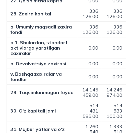
27. Qo'shimcha kapital
0,00
0,00
336
336
28. Zaxira kapital
126,00
126,00
a. Umumiy maqsadli zaxira
336
336
fondi
126,00
126,00
a.1. Shulardan, standart
aktivlarga yaratilgan
0,00
0,00
zaxiralar
b. Devalvatsiya zaxirasi
0,00
0,00
v. Boshqa zaxiralar va
0,00
0,00
fondlar
14 145
14 246
29. Taqsimlanmagan foyda
459,00
974,00
514
514
30. O'z kapitali jami
481
583
585,00
100,00
1 260
1 333
31. Majburiyatlar va o'z
548
518