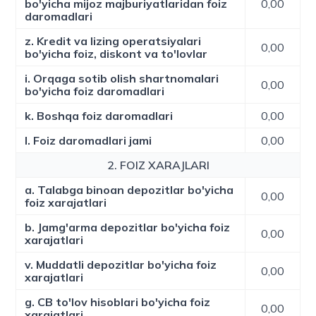
bo'yicha mijoz majburiyatlaridan foiz
0,00
daromadlari
z. Kredit va lizing operatsiyalari
0,00
bo'yicha foiz, diskont va to'lovlar
i. Orqaga sotib olish shartnomalari
0,00
bo'yicha foiz daromadlari
k. Boshqa foiz daromadlari
0,00
l. Foiz daromadlari jami
0,00
2. FOIZ XARAJLARI
a. Talabga binoan depozitlar bo'yicha
0,00
foiz xarajatlari
b. Jamg'arma depozitlar bo'yicha foiz
0,00
xarajatlari
v. Muddatli depozitlar bo'yicha foiz
0,00
xarajatlari
g. CB to'lov hisoblari bo'yicha foiz
0,00
xarajatlari