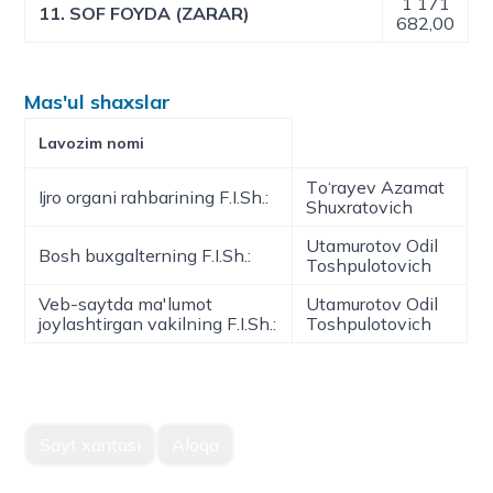
1 171
11. SOF FOYDA (ZARAR)
682,00
Mas'ul shaxslar
Lavozim nomi
Tо‘rayev Azamat
Ijro organi rahbarining F.I.Sh.:
Shuxratovich
Utamurotov Odil
Bosh buxgalterning F.I.Sh.:
Toshpulotovich
Veb-saytda ma'lumot
Utamurotov Odil
joylashtirgan vakilning F.I.Sh.:
Toshpulotovich
Sayt xaritasi
Aloqa