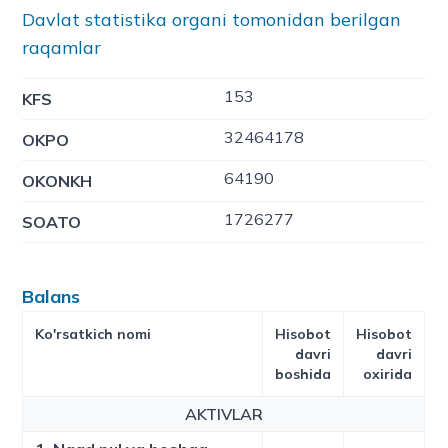
Davlat statistika organi tomonidan berilgan
raqamlar
153
KFS
32464178
OKPO
64190
OKONKH
1726277
SOATO
Balans
Ko'rsatkich nomi
Hisobot
Hisobot
davri
davri
boshida
oxirida
AKTIVLAR