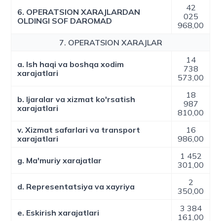
42
6. OPERATSION XARAJLARDAN
025
OLDINGI SOF DAROMAD
968,00
7. OPERATSION XARAJLAR
14
a. Ish haqi va boshqa xodim
738
xarajatlari
573,00
18
b. Ijaralar va xizmat ko'rsatish
987
xarajatlari
810,00
v. Xizmat safarlari va transport
16
xarajatlari
986,00
1 452
g. Ma'muriy xarajatlar
301,00
2
d. Representatsiya va xayriya
350,00
3 384
e. Eskirish xarajatlari
161,00