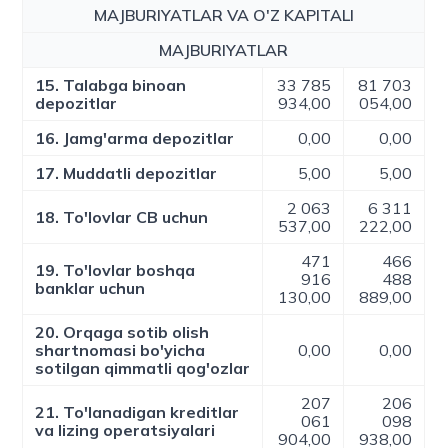
MAJBURIYATLAR VA O'Z KAPITALI
MAJBURIYATLAR
15. Talabga binoan
33 785
81 703
depozitlar
934,00
054,00
16. Jamg'arma depozitlar
0,00
0,00
17. Muddatli depozitlar
5,00
5,00
2 063
6 311
18. To'lovlar CB uchun
537,00
222,00
471
466
19. To'lovlar boshqa
916
488
banklar uchun
130,00
889,00
20. Orqaga sotib olish
shartnomasi bo'yicha
0,00
0,00
sotilgan qimmatli qog'ozlar
207
206
21. To'lanadigan kreditlar
061
098
va lizing operatsiyalari
904,00
938,00