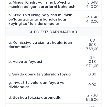
a. Minus: Kredit va lizing bo'yicha
5 648
mumkin bo'lgan zararlarni baholash
440,00
b. Kredit va lizing bo'yicha mumkin
-5 648
bo'lgan zararlarni baholashdan
440,00
keyingi sof foiz daromadlari
4. FOIZSIZ DAROMADLAR
68
a. Komissiya va xizmat haqlaridan
693
daromadlar
758,00
14
b. Valyuta foydasi
013
971,00
v. Savdo operatsiyalaridan foyda
0,00
g. Investitsiyalardan foyda va
0,00
dividendlar
2 730
d. Boshqa foizsiz daromadlar
526,00