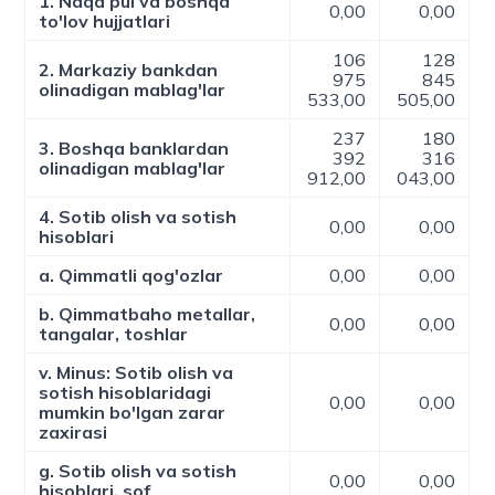
1. Naqd pul va boshqa
0,00
0,00
to'lov hujjatlari
106
128
2. Markaziy bankdan
975
845
olinadigan mablag'lar
533,00
505,00
237
180
3. Boshqa banklardan
392
316
olinadigan mablag'lar
912,00
043,00
4. Sotib olish va sotish
0,00
0,00
hisoblari
a. Qimmatli qog'ozlar
0,00
0,00
b. Qimmatbaho metallar,
0,00
0,00
tangalar, toshlar
v. Minus: Sotib olish va
sotish hisoblaridagi
0,00
0,00
mumkin bo'lgan zarar
zaxirasi
g. Sotib olish va sotish
0,00
0,00
hisoblari, sof