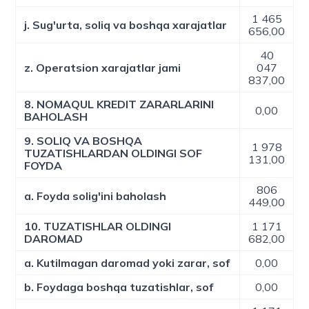
1 465
j. Sug'urta, soliq va boshqa xarajatlar
656,00
40
z. Operatsion xarajatlar jami
047
837,00
8. NOMAQUL KREDIT ZARARLARINI
0,00
BAHOLASH
9. SOLIQ VA BOSHQA
1 978
TUZATISHLARDAN OLDINGI SOF
131,00
FOYDA
806
a. Foyda solig'ini baholash
449,00
10. TUZATISHLAR OLDINGI
1 171
DAROMAD
682,00
a. Kutilmagan daromad yoki zarar, sof
0,00
b. Foydaga boshqa tuzatishlar, sof
0,00