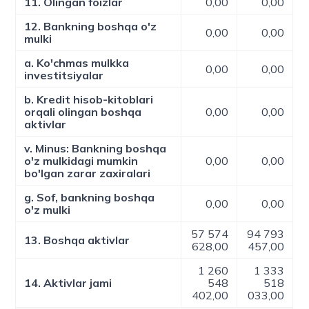
11. Olingan foizlar
0,00
0,00
12. Bankning boshqa o'z
0,00
0,00
mulki
a. Ko'chmas mulkka
0,00
0,00
investitsiyalar
b. Kredit hisob-kitoblari
orqali olingan boshqa
0,00
0,00
aktivlar
v. Minus: Bankning boshqa
o'z mulkidagi mumkin
0,00
0,00
bo'lgan zarar zaxiralari
g. Sof, bankning boshqa
0,00
0,00
o'z mulki
57 574
94 793
13. Boshqa aktivlar
628,00
457,00
1 260
1 333
14. Aktivlar jami
548
518
402,00
033,00