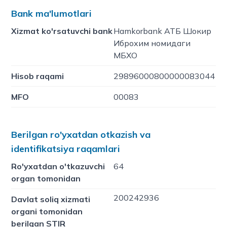
Bank ma'lumotlari
Xizmat ko'rsatuvchi bank
Hamkorbank АТБ Шокир
Иброхим номидаги
МБХО
Hisob raqami
29896000800000083044
MFO
00083
Berilgan ro'yxatdan otkazish va
identifikatsiya raqamlari
Ro'yxatdan o'tkazuvchi
64
organ tomonidan
200242936
Davlat soliq xizmati
organi tomonidan
berilgan STIR