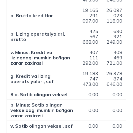
19 165
26 097
a. Brutto kreditlar
291
023
097,00
118,00
425
690
b. Lizing operatsiyalari,
567
321
Brutto
668,00
249,00
v. Minus: Kredit va
407
408
lizingdagi mumkin bo'lgan
111
469
zarar zaxirasi
292,00
721,00
19 183
26 378
g. Kredit va lizing
747
874
operatsiyalari, sof
473,00
646,00
8 a. Sotib olingan veksel
0,00
0,00
b. Minus: Sotib olingan
vekseldagi mumkin bo'lgan
0,00
0,00
zarar zaxirasi
v. Sotib olingan veksel, sof
0,00
0,00