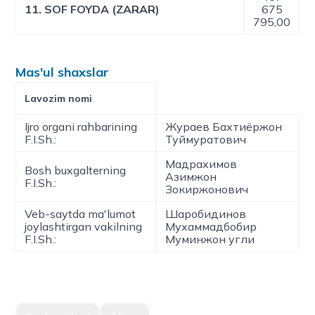
11. SOF FOYDA (ZARAR)
675
795,00
Mas'ul shaxslar
Lavozim nomi
Ijro organi rahbarining
Жураев Бахтиёржон
F.I.Sh.:
Туймуратович
Мадрахимов
Bosh buxgalterning
Азимжон
F.I.Sh.:
Зокиржонович
Veb-saytda ma'lumot
Шаробидинов
joylashtirgan vakilning
Мухаммадбобир
F.I.Sh.:
Муминжон угли