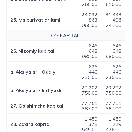
265,00
610,00
24 032
31 443
25. Majburiyatlar jami
863
406
065,00
241,00
O'Z KAPITALI
646
646
26. Nizomiy kapital
648
648
980,00
980,00
626
626
a. Aksiyalar - Oddiy
446
446
230,00
230,00
20 202
20 202
b. Aksiyalar - Imtiyozli
750,00
750,00
77 751
77 751
27. Qo'shimcha kapital
387,00
387,00
1 459
1 459
28. Zaxira kapital
378
229
545,00
426,00