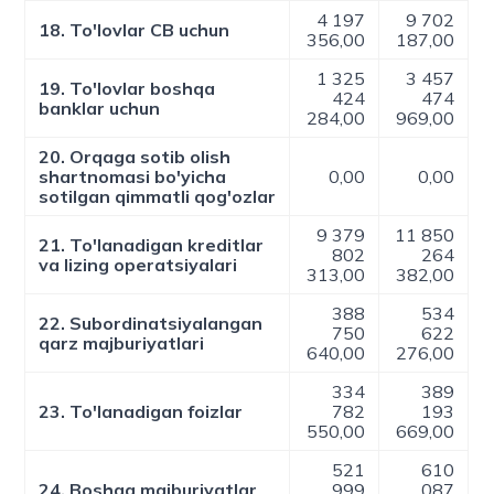
4 197
9 702
18. To'lovlar CB uchun
356,00
187,00
1 325
3 457
19. To'lovlar boshqa
424
474
banklar uchun
284,00
969,00
20. Orqaga sotib olish
shartnomasi bo'yicha
0,00
0,00
sotilgan qimmatli qog'ozlar
9 379
11 850
21. To'lanadigan kreditlar
802
264
va lizing operatsiyalari
313,00
382,00
388
534
22. Subordinatsiyalangan
750
622
qarz majburiyatlari
640,00
276,00
334
389
23. To'lanadigan foizlar
782
193
550,00
669,00
521
610
24. Boshqa majburiyatlar
999
087