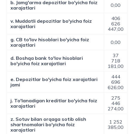
b. Jamg'arma depozitlar bo'yicha foiz
0,00
xarajatlari
406
v. Muddatli depozitlar bo'yicha foiz
626
xarajatlari
447,00
g. CB to'lov hisoblari bo'yicha foiz
0,00
xarajatlari
37
d. Boshqa bank to'lov hisoblari
718
bo'yicha foiz xarajatlari
181,00
444
e. Depozitlar bo'yicha foiz xarajatlari
696
jami
626,00
275
j. To'lanadigan kreditlar bo'yicha foiz
446
xarajatlari
274,00
z. Sotuv bilan orqaga sotib olish
1 252
shartnomalari bo'yicha foiz
385,00
xarajatlari