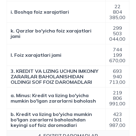
22
i. Boshqa foiz xarajatlari
804
385,00
299
k. Qarzlar bo'yicha foiz xarajatlari
503
jami
044,00
744
l. Foiz xarajatlari jami
199
670,00
3. KREDIT VA LIZING UCHUN IMKONIY
693
ZARARLAR BAHOLANISHIDAN
940
OLDINGI SOF FOIZ DAROMADLARI
713,00
219
a. Minus: Kredit va lizing bo'yicha
806
mumkin bo'lgan zararlarni baholash
991,00
b. Kredit va lizing bo'yicha mumkin
423
bo'lgan zararlarni baholashdan
001
keyingi sof foiz daromadlari
987,00
4. FOIZSIZ DAROMADLAR