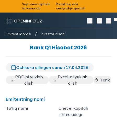
Sayt sinov rejimida
Portalning eski
ishlamoqda
versiyasiga qaytish
OPENINFO.UZ
/
Emitent idorasi
Investor hisobi
Bank Q1 Hisobot 2026
Oshkora qilingan sana:
•
17.04.2026
PDF-ni yuklab
Excel-ni yuklab
Tarix
olish
olish
Emitentning nomi
To'liq nomi
Chet el kapitali
ishtirokidagi