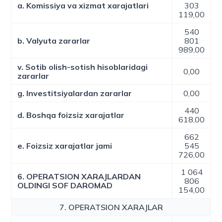
a. Komissiya va xizmat xarajatlari
303
119,00
540
b. Valyuta zararlar
801
989,00
v. Sotib olish-sotish hisoblaridagi
0,00
zararlar
g. Investitsiyalardan zararlar
0,00
440
d. Boshqa foizsiz xarajatlar
618,00
662
e. Foizsiz xarajatlar jami
545
726,00
1 064
6. OPERATSION XARAJLARDAN
806
OLDINGI SOF DAROMAD
154,00
7. OPERATSION XARAJLAR