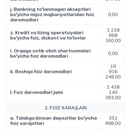
j. Bankning to'lanmagan akseptlari
bo'yicha mijoz majburiyatlaridan foiz
0,00
daromadlari
1 218
z. Kredit va lizing operatsiyalari
968
bo'yicha foiz, diskont va to'lovlar
160,00
i. Orqaga sotib olish shartnomalari
0,00
bo'yicha foiz daromadlari
19
k. Boshqa foiz daromadlari
916
248,00
1 438
l. Foiz daromadlari jami
140
383,00
2. FOIZ XARAJLARI
a. Talabga binoan depozitlar bo'yicha
351
foiz xarajatlari
998,00