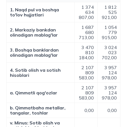
1 374
1 812
1. Naqd pul va boshqa
634
525
to'lov hujjatlari
807,00
921,00
1 687
1 054
2. Markaziy bankdan
680
779
olinadigan mablag'lar
713,00
915,00
3 470
3 024
3. Boshqa banklardan
810
023
olinadigan mablag'lar
184,00
702,00
2 107
3 957
4. Sotib olish va sotish
809
124
hisoblari
583,00
978,00
2 107
3 957
a. Qimmatli qog'ozlar
809
124
583,00
978,00
b. Qimmatbaho metallar,
0,00
0,00
tangalar, toshlar
v. Minus: Sotib olish va