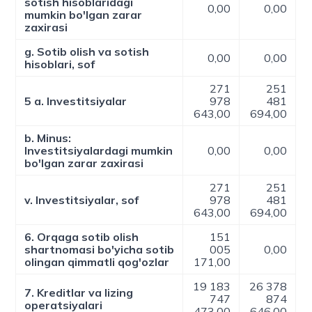
sotish hisoblaridagi
0,00
0,00
mumkin bo'lgan zarar
zaxirasi
g. Sotib olish va sotish
0,00
0,00
hisoblari, sof
271
251
5 a. Investitsiyalar
978
481
643,00
694,00
b. Minus:
Investitsiyalardagi mumkin
0,00
0,00
bo'lgan zarar zaxirasi
271
251
v. Investitsiyalar, sof
978
481
643,00
694,00
6. Orqaga sotib olish
151
shartnomasi bo'yicha sotib
005
0,00
olingan qimmatli qog'ozlar
171,00
19 183
26 378
7. Kreditlar va lizing
747
874
operatsiyalari
473,00
646,00