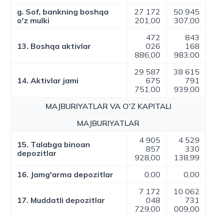
g. Sof, bankning boshqa
27 172
50 945
o'z mulki
201,00
307,00
472
843
13. Boshqa aktivlar
026
168
886,00
983,00
29 587
38 615
14. Aktivlar jami
675
791
751,00
939,00
MAJBURIYATLAR VA O'Z KAPITALI
MAJBURIYATLAR
4 905
4 529
15. Talabga binoan
857
330
depozitlar
928,00
138,99
16. Jamg'arma depozitlar
0,00
0,00
7 172
10 062
17. Muddatli depozitlar
048
731
729,00
009,00