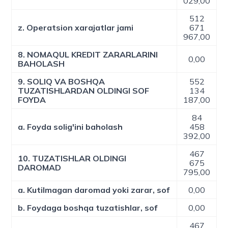
029,00
512
z. Operatsion xarajatlar jami
671
967,00
8. NOMAQUL KREDIT ZARARLARINI
0,00
BAHOLASH
9. SOLIQ VA BOSHQA
552
TUZATISHLARDAN OLDINGI SOF
134
FOYDA
187,00
84
a. Foyda solig'ini baholash
458
392,00
467
10. TUZATISHLAR OLDINGI
675
DAROMAD
795,00
a. Kutilmagan daromad yoki zarar, sof
0,00
b. Foydaga boshqa tuzatishlar, sof
0,00
467