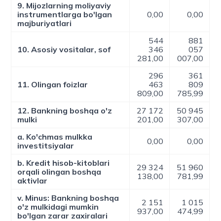
9. Mijozlarning moliyaviy
instrumentlarga bo'lgan
0,00
0,00
majburiyatlari
544
881
10. Asosiy vositalar, sof
346
057
281,00
007,00
296
361
11. Olingan foizlar
463
809
809,00
785,99
12. Bankning boshqa o'z
27 172
50 945
mulki
201,00
307,00
a. Ko'chmas mulkka
0,00
0,00
investitsiyalar
b. Kredit hisob-kitoblari
29 324
51 960
orqali olingan boshqa
138,00
781,99
aktivlar
v. Minus: Bankning boshqa
2 151
1 015
o'z mulkidagi mumkin
937,00
474,99
bo'lgan zarar zaxiralari