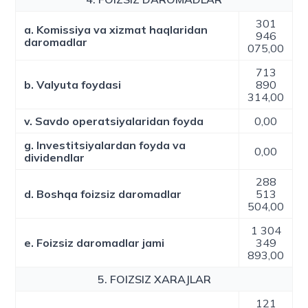
301
a. Komissiya va xizmat haqlaridan
946
daromadlar
075,00
713
b. Valyuta foydasi
890
314,00
v. Savdo operatsiyalaridan foyda
0,00
g. Investitsiyalardan foyda va
0,00
dividendlar
288
d. Boshqa foizsiz daromadlar
513
504,00
1 304
e. Foizsiz daromadlar jami
349
893,00
5. FOIZSIZ XARAJLAR
121