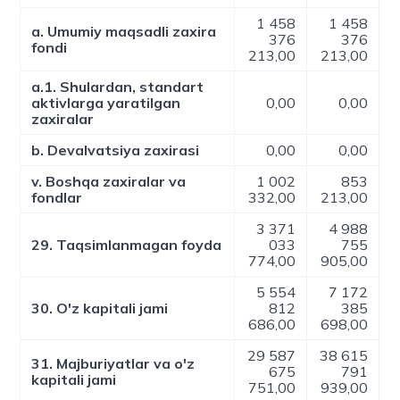
1 458
1 458
a. Umumiy maqsadli zaxira
376
376
fondi
213,00
213,00
a.1. Shulardan, standart
aktivlarga yaratilgan
0,00
0,00
zaxiralar
b. Devalvatsiya zaxirasi
0,00
0,00
v. Boshqa zaxiralar va
1 002
853
fondlar
332,00
213,00
3 371
4 988
29. Taqsimlanmagan foyda
033
755
774,00
905,00
5 554
7 172
30. O'z kapitali jami
812
385
686,00
698,00
29 587
38 615
31. Majburiyatlar va o'z
675
791
kapitali jami
751,00
939,00