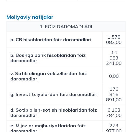
Moliyaviy natijalar
1. FOIZ DAROMADLARI
1 578
a. CB hisoblaridan foiz daromadlari
082,00
14
b. Boshqa bank hisoblaridan foiz
983
daromadlari
241,00
v. Sotib olingan veksellardan foiz
0,00
daromadlari
176
g. Investitsiyalardan foiz daromadlari
316
891,00
d. Sotib olish-sotish hisoblaridan foiz
6 103
daromadlari
784,00
e. Mijozlar majburiyatlaridan foiz
273
daromadlari
977,00