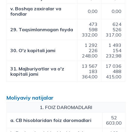
v. Boshqa zaxiralar va
0,00
0,00
fondlar
473
624
29. Taqsimlanmagan foyda
598
526
332,00
317,00
1 292
1 493
30. O'z kapitali jami
226
154
248,00
232,98
13 567
17 036
31. Majburiyatlar va o'z
183
488
kapitali jami
364,00
415,00
Moliyaviy natijalar
1. FOIZ DAROMADLARI
52
a. CB hisoblaridan foiz daromadlari
603,00