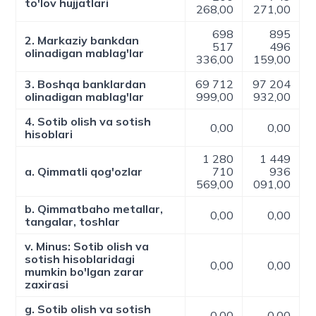
to'lov hujjatlari
268,00
271,00
698
895
2. Markaziy bankdan
517
496
olinadigan mablag'lar
336,00
159,00
3. Boshqa banklardan
69 712
97 204
olinadigan mablag'lar
999,00
932,00
4. Sotib olish va sotish
0,00
0,00
hisoblari
1 280
1 449
a. Qimmatli qog'ozlar
710
936
569,00
091,00
b. Qimmatbaho metallar,
0,00
0,00
tangalar, toshlar
v. Minus: Sotib olish va
sotish hisoblaridagi
0,00
0,00
mumkin bo'lgan zarar
zaxirasi
g. Sotib olish va sotish
0,00
0,00