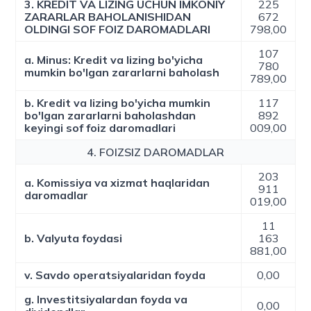
3. KREDIT VA LIZING UCHUN IMKONIY
225
ZARARLAR BAHOLANISHIDAN
672
OLDINGI SOF FOIZ DAROMADLARI
798,00
107
a. Minus: Kredit va lizing bo'yicha
780
mumkin bo'lgan zararlarni baholash
789,00
b. Kredit va lizing bo'yicha mumkin
117
bo'lgan zararlarni baholashdan
892
keyingi sof foiz daromadlari
009,00
4. FOIZSIZ DAROMADLAR
203
a. Komissiya va xizmat haqlaridan
911
daromadlar
019,00
11
b. Valyuta foydasi
163
881,00
v. Savdo operatsiyalaridan foyda
0,00
g. Investitsiyalardan foyda va
0,00