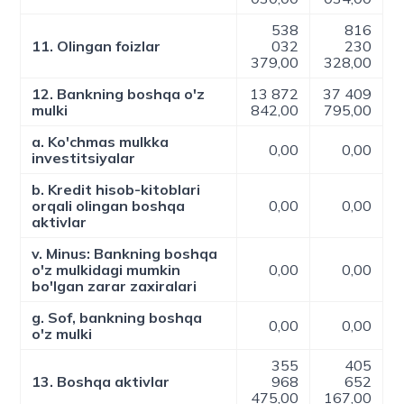
538
816
11. Olingan foizlar
032
230
379,00
328,00
12. Bankning boshqa o'z
13 872
37 409
mulki
842,00
795,00
a. Ko'chmas mulkka
0,00
0,00
investitsiyalar
b. Kredit hisob-kitoblari
orqali olingan boshqa
0,00
0,00
aktivlar
v. Minus: Bankning boshqa
o'z mulkidagi mumkin
0,00
0,00
bo'lgan zarar zaxiralari
g. Sof, bankning boshqa
0,00
0,00
o'z mulki
355
405
13. Boshqa aktivlar
968
652
475,00
167,00