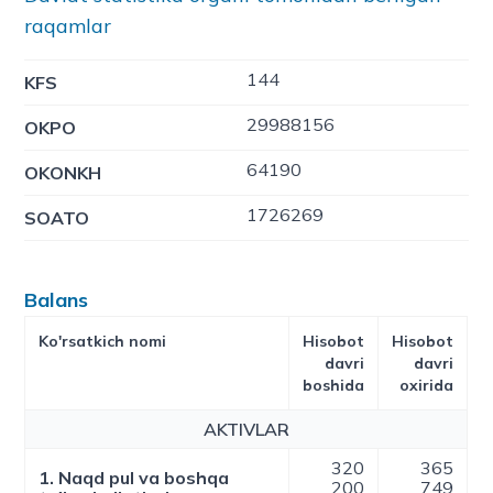
raqamlar
144
KFS
29988156
OKPO
64190
OKONKH
1726269
SOATO
Balans
Ko'rsatkich nomi
Hisobot
Hisobot
davri
davri
boshida
oxirida
AKTIVLAR
320
365
1. Naqd pul va boshqa
200
749