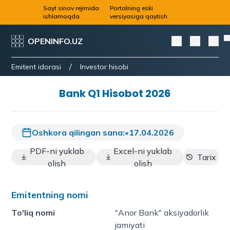
Sayt sinov rejimida
Portalning eski
ishlamoqda
versiyasiga qaytish
OPENINFO.UZ
/
Emitent idorasi
Investor hisobi
Bank Q1 Hisobot 2026
Oshkora qilingan sana:
•
17.04.2026
PDF-ni yuklab
Excel-ni yuklab
Tarix
olish
olish
Emitentning nomi
To'liq nomi
"Anor Bank" aksiyadorlik
jamiyati