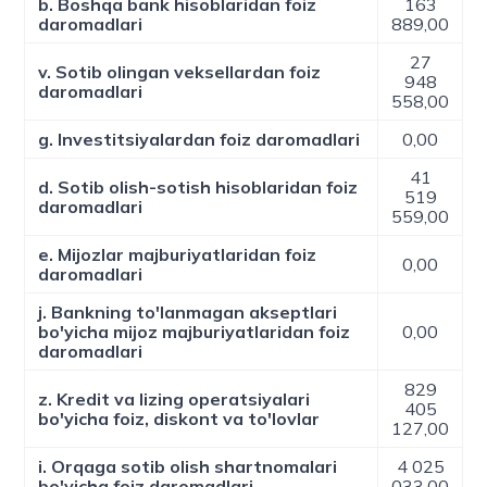
b. Boshqa bank hisoblaridan foiz
163
daromadlari
889,00
27
v. Sotib olingan veksellardan foiz
948
daromadlari
558,00
g. Investitsiyalardan foiz daromadlari
0,00
41
d. Sotib olish-sotish hisoblaridan foiz
519
daromadlari
559,00
e. Mijozlar majburiyatlaridan foiz
0,00
daromadlari
j. Bankning to'lanmagan akseptlari
bo'yicha mijoz majburiyatlaridan foiz
0,00
daromadlari
829
z. Kredit va lizing operatsiyalari
405
bo'yicha foiz, diskont va to'lovlar
127,00
i. Orqaga sotib olish shartnomalari
4 025
bo'yicha foiz daromadlari
033,00