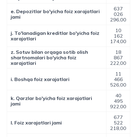
637
e. Depozitlar bo'yicha foiz xarajatlari
026
jami
296,00
10
j. To'lanadigan kreditlar bo'yicha foiz
162
xarajatlari
174,00
z. Sotuv bilan orqaga sotib olish
18
shartnomalari bo'yicha foiz
867
xarajatlari
222,00
11
i. Boshqa foiz xarajatlari
466
526,00
40
k. Qarzlar bo'yicha foiz xarajatlari
495
jami
922,00
677
l. Foiz xarajatlari jami
522
218,00