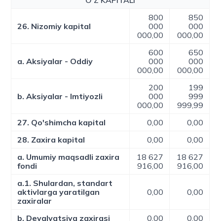
O'Z KAPITALI
800
850
26. Nizomiy kapital
000
000
000,00
000,00
600
650
a. Aksiyalar - Oddiy
000
000
000,00
000,00
200
199
b. Aksiyalar - Imtiyozli
000
999
000,00
999,99
27. Qo'shimcha kapital
0,00
0,00
28. Zaxira kapital
0,00
0,00
a. Umumiy maqsadli zaxira
18 627
18 627
fondi
916,00
916,00
a.1. Shulardan, standart
aktivlarga yaratilgan
0,00
0,00
zaxiralar
b. Devalvatsiya zaxirasi
0,00
0,00