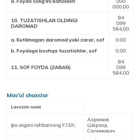
a. Foyda solig'ini baholash
000
000,00
84
10. TUZATISHLAR OLDINGI
099
DAROMAD
584,00
a. Kutilmagan daromad yoki zarar, sof
0,00
b. Foydaga boshqa tuzatishlar, sof
0,00
84
11. SOF FOYDA (ZARAR)
099
584,00
Mas'ul shaxslar
Lavozim nomi
Акрамов
Ijro organi rahbarining F.I.Sh.:
Шерзод
Салимович