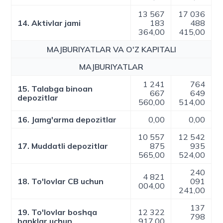
13 567
17 036
14. Aktivlar jami
183
488
364,00
415,00
MAJBURIYATLAR VA O'Z KAPITALI
MAJBURIYATLAR
1 241
764
15. Talabga binoan
667
649
depozitlar
560,00
514,00
16. Jamg'arma depozitlar
0,00
0,00
10 557
12 542
17. Muddatli depozitlar
875
935
565,00
524,00
240
4 821
18. To'lovlar CB uchun
091
004,00
241,00
137
19. To'lovlar boshqa
12 322
798
banklar uchun
917,00