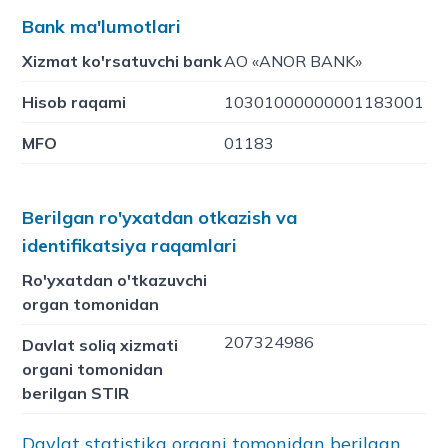
Bank ma'lumotlari
Xizmat ko'rsatuvchi bank
АО «ANOR BANK»
Hisob raqami
10301000000001183001
MFO
01183
Berilgan ro'yxatdan otkazish va
identifikatsiya raqamlari
Ro'yxatdan o'tkazuvchi
organ tomonidan
207324986
Davlat soliq xizmati
organi tomonidan
berilgan STIR
Davlat statistika organi tomonidan berilgan