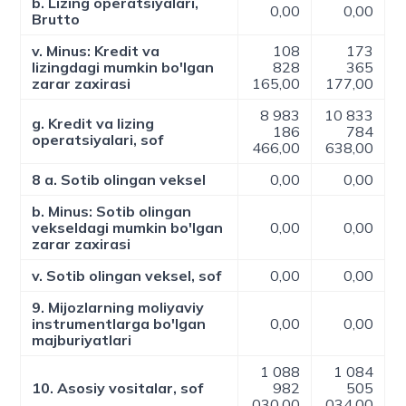
b. Lizing operatsiyalari,
0,00
0,00
Brutto
v. Minus: Kredit va
108
173
lizingdagi mumkin bo'lgan
828
365
zarar zaxirasi
165,00
177,00
8 983
10 833
g. Kredit va lizing
186
784
operatsiyalari, sof
466,00
638,00
8 a. Sotib olingan veksel
0,00
0,00
b. Minus: Sotib olingan
vekseldagi mumkin bo'lgan
0,00
0,00
zarar zaxirasi
v. Sotib olingan veksel, sof
0,00
0,00
9. Mijozlarning moliyaviy
instrumentlarga bo'lgan
0,00
0,00
majburiyatlari
1 088
1 084
10. Asosiy vositalar, sof
982
505
030,00
034,00