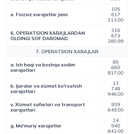
105
e. Foizsiz xarajatlar jami
617
113,00
316
6. OPERATSION XARAJLARDAN
673
OLDINGI SOF DAROMAD
280,99
7. OPERATSION XARAJLAR
85
a. Ish haqi va boshqa xodim
660
xarajatlari
817,00
13
b. Ijaralar va xizmat ko'rsatish
748
xarajatlari
946,00
v. Xizmat safarlari va transport
939
xarajatlari
649,00
24
g. Ma'muriy xarajatlar
940
843,00