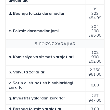
dividendlar
89
d. Boshqa foizsiz daromadlar
323
484,99
304
e. Foizsiz daromadlar jami
398
385,00
5. FOIZSIZ XARAJLAR
102
a. Komissiya va xizmat xarajatlari
998
202,00
2 350
b. Valyuta zararlar
961,00
v. Sotib olish-sotish hisoblaridagi
0,00
zararlar
267
g. Investitsiyalardan zararlar
947,00
d. Boshqa foizsiz xarajatlar
3,00