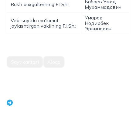
Бабаев Умид
Bosh buxgalterning F.I.Sh.:
Мухаммадович
Умаров
Veb-saytda ma'lumot
Нодирбек
joylashtirgan vakilning F.I.Sh.:
Эркинович
Sayt xaritasi
Aloqa
O'zbekiston Respublikasi Istiqbolli loyihalar milliy
agentligi yagona korporativ axborot portali
openinfouz_bot
+998 71 231 79 09
Toshkent shahri, Mirabod tumani, Navoiy ko'chasi, 22,
100015