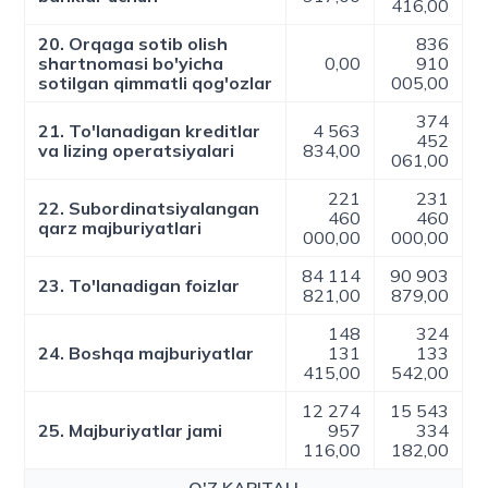
416,00
20. Orqaga sotib olish
836
shartnomasi bo'yicha
0,00
910
sotilgan qimmatli qog'ozlar
005,00
374
21. To'lanadigan kreditlar
4 563
452
va lizing operatsiyalari
834,00
061,00
221
231
22. Subordinatsiyalangan
460
460
qarz majburiyatlari
000,00
000,00
84 114
90 903
23. To'lanadigan foizlar
821,00
879,00
148
324
24. Boshqa majburiyatlar
131
133
415,00
542,00
12 274
15 543
25. Majburiyatlar jami
957
334
116,00
182,00