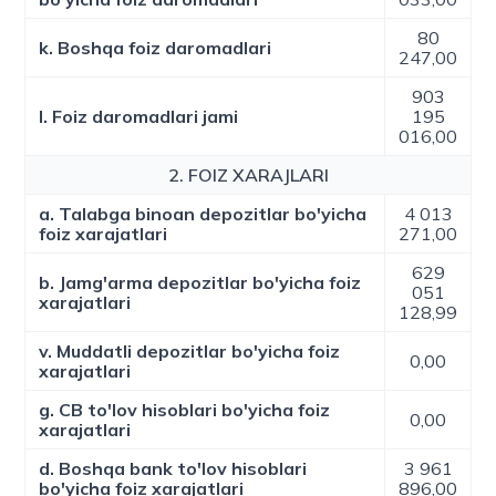
80
k. Boshqa foiz daromadlari
247,00
903
l. Foiz daromadlari jami
195
016,00
2. FOIZ XARAJLARI
a. Talabga binoan depozitlar bo'yicha
4 013
foiz xarajatlari
271,00
629
b. Jamg'arma depozitlar bo'yicha foiz
051
xarajatlari
128,99
v. Muddatli depozitlar bo'yicha foiz
0,00
xarajatlari
g. CB to'lov hisoblari bo'yicha foiz
0,00
xarajatlari
d. Boshqa bank to'lov hisoblari
3 961
bo'yicha foiz xarajatlari
896,00