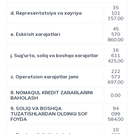
35
d. Representatsiya va xayriya
101
157,00
45
e. Eskirish xarajatlari
570
860,00
16
j. Sug'urta, soliq va boshqa xarajatlar
611
425,00
222
z. Operatsion xarajatlar jami
573
697,00
8. NOMAQUL KREDIT ZARARLARINI
0,00
BAHOLASH
9. SOLIQ VA BOSHQA
94
TUZATISHLARDAN OLDINGI SOF
099
FOYDA
584,00
10