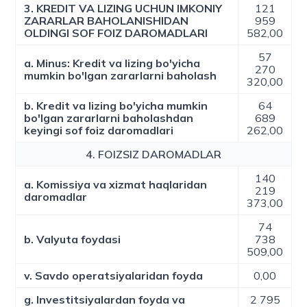
3. KREDIT VA LIZING UCHUN IMKONIY
121
ZARARLAR BAHOLANISHIDAN
959
OLDINGI SOF FOIZ DAROMADLARI
582,00
57
a. Minus: Kredit va lizing bo'yicha
270
mumkin bo'lgan zararlarni baholash
320,00
b. Kredit va lizing bo'yicha mumkin
64
bo'lgan zararlarni baholashdan
689
keyingi sof foiz daromadlari
262,00
4. FOIZSIZ DAROMADLAR
140
a. Komissiya va xizmat haqlaridan
219
daromadlar
373,00
74
b. Valyuta foydasi
738
509,00
v. Savdo operatsiyalaridan foyda
0,00
g. Investitsiyalardan foyda va
2 795