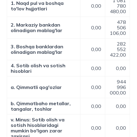
1 081
1. Naqd pul va boshqa
0,00
780
to'lov hujjatlari
480,00
478
2. Markaziy bankdan
0,00
506
olinadigan mablag'lar
106,00
282
3. Boshqa banklardan
0,00
552
olinadigan mablag'lar
422,00
4. Sotib olish va sotish
0,00
0,00
hisoblari
944
a. Qimmatli qog'ozlar
0,00
996
000,00
b. Qimmatbaho metallar,
0,00
0,00
tangalar, toshlar
v. Minus: Sotib olish va
sotish hisoblaridagi
0,00
0,00
mumkin bo'lgan zarar
zaxirasi