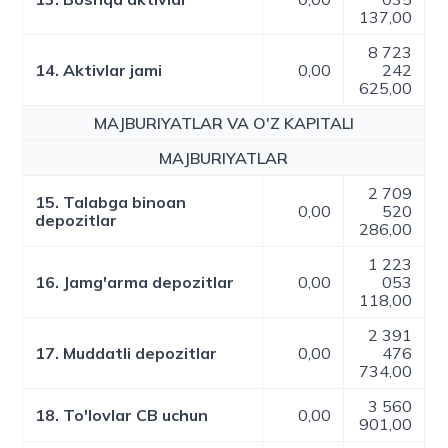
137,00
8 723
14. Aktivlar jami
0,00
242
625,00
MAJBURIYATLAR VA O'Z KAPITALI
MAJBURIYATLAR
2 709
15. Talabga binoan
0,00
520
depozitlar
286,00
1 223
16. Jamg'arma depozitlar
0,00
053
118,00
2 391
17. Muddatli depozitlar
0,00
476
734,00
3 560
18. To'lovlar CB uchun
0,00
901,00