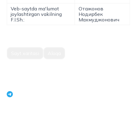
Veb-saytda ma'lumot
Отажонов
joylashtirgan vakilning
Нодирбек
F.I.Sh.:
Махмуджонович
Sayt xaritasi
Aloqa
O'zbekiston Respublikasi Istiqbolli loyihalar milliy
agentligi yagona korporativ axborot portali
openinfouz_bot
+998 71 231 79 09
Toshkent shahri, Mirabod tumani, Navoiy ko'chasi, 22,
100015
Moderator telefoni:
+998 71 231 18 75
,
+998 71 231 63 93