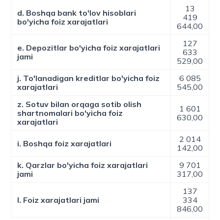
13
d. Boshqa bank to'lov hisoblari
419
bo'yicha foiz xarajatlari
644,00
127
e. Depozitlar bo'yicha foiz xarajatlari
633
jami
529,00
j. To'lanadigan kreditlar bo'yicha foiz
6 085
xarajatlari
545,00
z. Sotuv bilan orqaga sotib olish
1 601
shartnomalari bo'yicha foiz
630,00
xarajatlari
2 014
i. Boshqa foiz xarajatlari
142,00
k. Qarzlar bo'yicha foiz xarajatlari
9 701
jami
317,00
137
l. Foiz xarajatlari jami
334
846,00