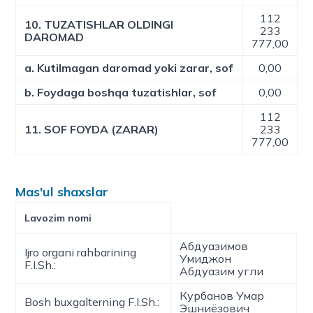
112
10. TUZATISHLAR OLDINGI
233
DAROMAD
777,00
a. Kutilmagan daromad yoki zarar, sof
0,00
b. Foydaga boshqa tuzatishlar, sof
0,00
112
11. SOF FOYDA (ZARAR)
233
777,00
Mas'ul shaxslar
Lavozim nomi
Абдуазимов
Ijro organi rahbarining
Умиджон
F.I.Sh.:
Абдуазим угли
Курбанов Умар
Bosh buxgalterning F.I.Sh.:
Эшниёзович