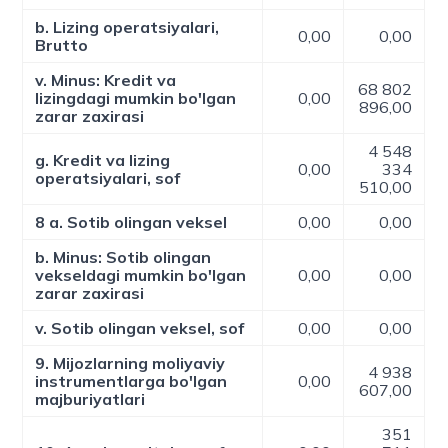
b. Lizing operatsiyalari,
0,00
0,00
Brutto
v. Minus: Kredit va
68 802
lizingdagi mumkin bo'lgan
0,00
896,00
zarar zaxirasi
4 548
g. Kredit va lizing
0,00
334
operatsiyalari, sof
510,00
8 a. Sotib olingan veksel
0,00
0,00
b. Minus: Sotib olingan
vekseldagi mumkin bo'lgan
0,00
0,00
zarar zaxirasi
v. Sotib olingan veksel, sof
0,00
0,00
9. Mijozlarning moliyaviy
4 938
instrumentlarga bo'lgan
0,00
607,00
majburiyatlari
351