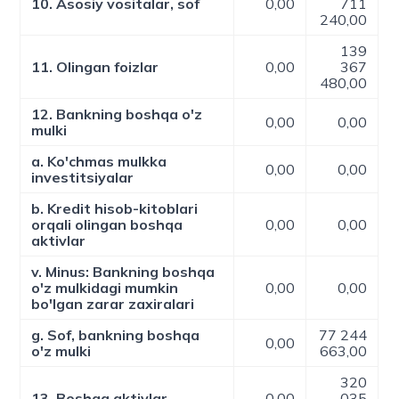
10. Asosiy vositalar, sof
0,00
711
240,00
139
11. Olingan foizlar
0,00
367
480,00
12. Bankning boshqa o'z
0,00
0,00
mulki
a. Ko'chmas mulkka
0,00
0,00
investitsiyalar
b. Kredit hisob-kitoblari
orqali olingan boshqa
0,00
0,00
aktivlar
v. Minus: Bankning boshqa
o'z mulkidagi mumkin
0,00
0,00
bo'lgan zarar zaxiralari
g. Sof, bankning boshqa
77 244
0,00
o'z mulki
663,00
320
13. Boshqa aktivlar
0,00
035