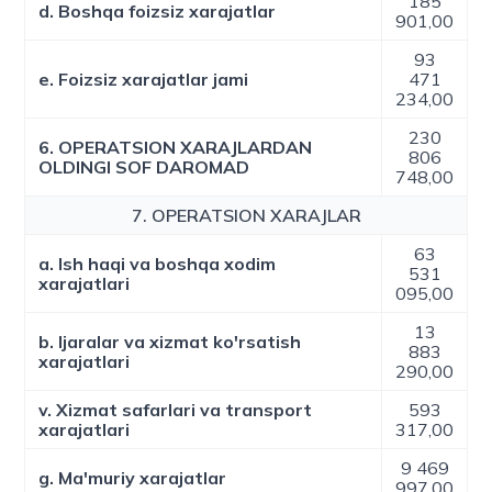
185
d. Boshqa foizsiz xarajatlar
901,00
93
e. Foizsiz xarajatlar jami
471
234,00
230
6. OPERATSION XARAJLARDAN
806
OLDINGI SOF DAROMAD
748,00
7. OPERATSION XARAJLAR
63
a. Ish haqi va boshqa xodim
531
xarajatlari
095,00
13
b. Ijaralar va xizmat ko'rsatish
883
xarajatlari
290,00
v. Xizmat safarlari va transport
593
xarajatlari
317,00
9 469
g. Ma'muriy xarajatlar
997,00