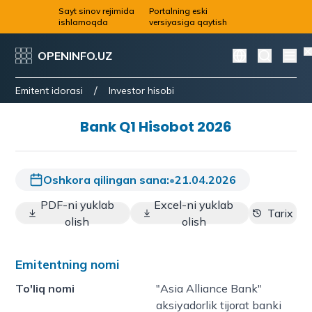
Sayt sinov rejimida
Portalning eski
ishlamoqda
versiyasiga qaytish
OPENINFO.UZ
/
Emitent idorasi
Investor hisobi
Bank Q1 Hisobot 2026
Oshkora qilingan sana:
•
21.04.2026
PDF-ni yuklab
Excel-ni yuklab
Tarix
olish
olish
Emitentning nomi
To'liq nomi
"Asia Alliance Bank"
aksiyadorlik tijorat banki