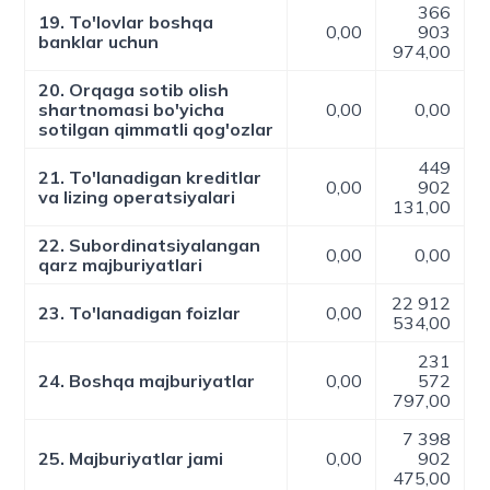
366
19. To'lovlar boshqa
0,00
903
banklar uchun
974,00
20. Orqaga sotib olish
shartnomasi bo'yicha
0,00
0,00
sotilgan qimmatli qog'ozlar
449
21. To'lanadigan kreditlar
0,00
902
va lizing operatsiyalari
131,00
22. Subordinatsiyalangan
0,00
0,00
qarz majburiyatlari
22 912
23. To'lanadigan foizlar
0,00
534,00
231
24. Boshqa majburiyatlar
0,00
572
797,00
7 398
25. Majburiyatlar jami
0,00
902
475,00