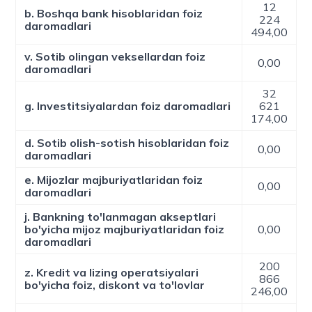
12
b. Boshqa bank hisoblaridan foiz
224
daromadlari
494,00
v. Sotib olingan veksellardan foiz
0,00
daromadlari
32
g. Investitsiyalardan foiz daromadlari
621
174,00
d. Sotib olish-sotish hisoblaridan foiz
0,00
daromadlari
e. Mijozlar majburiyatlaridan foiz
0,00
daromadlari
j. Bankning to'lanmagan akseptlari
bo'yicha mijoz majburiyatlaridan foiz
0,00
daromadlari
200
z. Kredit va lizing operatsiyalari
866
bo'yicha foiz, diskont va to'lovlar
246,00