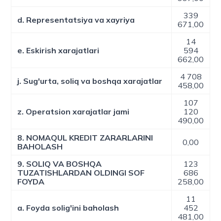
339
d. Representatsiya va xayriya
671,00
14
e. Eskirish xarajatlari
594
662,00
4 708
j. Sug'urta, soliq va boshqa xarajatlar
458,00
107
z. Operatsion xarajatlar jami
120
490,00
8. NOMAQUL KREDIT ZARARLARINI
0,00
BAHOLASH
9. SOLIQ VA BOSHQA
123
TUZATISHLARDAN OLDINGI SOF
686
FOYDA
258,00
11
a. Foyda solig'ini baholash
452
481,00