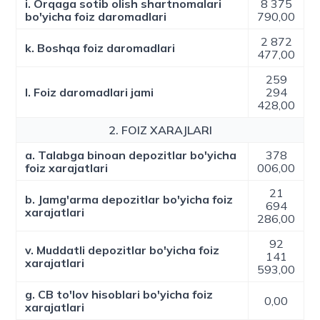
i. Orqaga sotib olish shartnomalari
8 375
bo'yicha foiz daromadlari
790,00
2 872
k. Boshqa foiz daromadlari
477,00
259
l. Foiz daromadlari jami
294
428,00
2. FOIZ XARAJLARI
a. Talabga binoan depozitlar bo'yicha
378
foiz xarajatlari
006,00
21
b. Jamg'arma depozitlar bo'yicha foiz
694
xarajatlari
286,00
92
v. Muddatli depozitlar bo'yicha foiz
141
xarajatlari
593,00
g. CB to'lov hisoblari bo'yicha foiz
0,00
xarajatlari