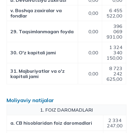
b. Devalvatsiya zaxirasi
0,00
0,00
v. Boshqa zaxiralar va
6 455
0,00
fondlar
522,00
396
29. Taqsimlanmagan foyda
0,00
069
931,00
1 324
30. O'z kapitali jami
0,00
340
150,00
8 723
31. Majburiyatlar va o'z
0,00
242
kapitali jami
625,00
Moliyaviy natijalar
1. FOIZ DAROMADLARI
2 334
a. CB hisoblaridan foiz daromadlari
247,00