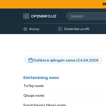
OPENINFO.UZ
Asosiy
Emitentlar profili
Oshkora qilingan sana:
•
24.04.2026
Emitentning nomi
To'liq nomi
Qisqa nomi
Fond birjasi tikeri nomi