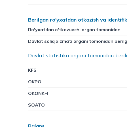
Berilgan ro'yxatdan otkazish va identifi
Ro'yxatdan o'tkazuvchi organ tomonidan
Davlat soliq xizmati organi tomonidan beril
Davlat statistika organi tomonidan beri
KFS
OKPO
OKONKH
SOATO
Balans