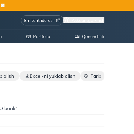
|
Emitent idorasi
Akkauntga kirish
a
Portfolio
Qonunchilik
b olish
Excel-ni yuklab olish
Tarix
O bank"