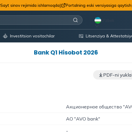
|
Sayt sinov rejimida ishlamoqda
Portalning eski versiyasiga qaytish
O'zbek
Investitsion vositachilar
Litsenziya & Attestatsiy
Bank Q1 Hisobot 2026
PDF-ni yukla
Акционерное общество "AV
АО "AVO bank"
-