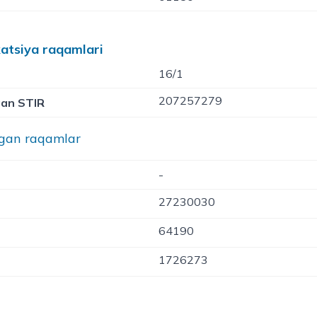
katsiya raqamlari
16/1
207257279
gan STIR
lgan raqamlar
-
27230030
64190
1726273