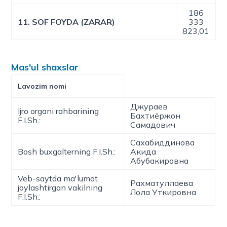
186
11. SOF FOYDA (ZARAR)
333
823,01
Mas'ul shaxslar
Lavozim nomi
Джураев
Ijro organi rahbarining
Бахтиёржон
F.I.Sh.:
Самадович
Сахабиддинова
Bosh buxgalterning F.I.Sh.:
Акида
Абубакировна
Veb-saytda ma'lumot
Рахматуллаева
joylashtirgan vakilning
Лола Уткировна
F.I.Sh.: