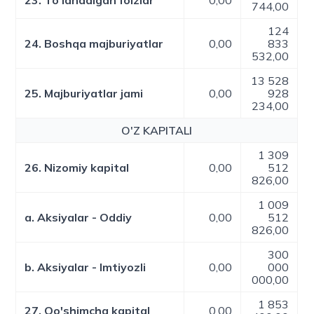
23. To'lanadigan foizlar
0,00
744,00
124
24. Boshqa majburiyatlar
0,00
833
532,00
13 528
25. Majburiyatlar jami
0,00
928
234,00
O'Z KAPITALI
1 309
26. Nizomiy kapital
0,00
512
826,00
1 009
a. Aksiyalar - Oddiy
0,00
512
826,00
300
b. Aksiyalar - Imtiyozli
0,00
000
000,00
1 853
27. Qo'shimcha kapital
0,00