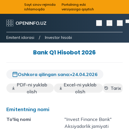
Sayt sinov rejimida
Portalning eski
ishlamoqda
versiyasiga qaytish
OPENINFO.UZ
/
Emitent idorasi
Investor hisobi
Bank Q1 Hisobot 2026
Oshkora qilingan sana:
•
24.04.2026
PDF-ni yuklab
Excel-ni yuklab
Tarix
olish
olish
Emitentning nomi
To'liq nomi
"Invest Finance Bank"
Aksiyadorlik jamiyati