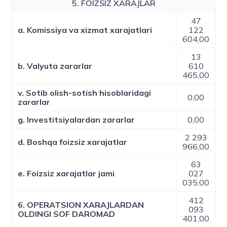
5. FOIZSIZ XARAJLAR
47
a. Komissiya va xizmat xarajatlari
122
604,00
13
b. Valyuta zararlar
610
465,00
v. Sotib olish-sotish hisoblaridagi
0,00
zararlar
g. Investitsiyalardan zararlar
0,00
2 293
d. Boshqa foizsiz xarajatlar
966,00
63
e. Foizsiz xarajatlar jami
027
035,00
412
6. OPERATSION XARAJLARDAN
093
OLDINGI SOF DAROMAD
401,00