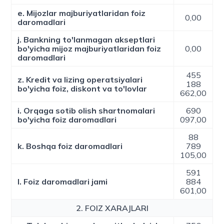
e. Mijozlar majburiyatlaridan foiz
0,00
daromadlari
j. Bankning to'lanmagan akseptlari
bo'yicha mijoz majburiyatlaridan foiz
0,00
daromadlari
455
z. Kredit va lizing operatsiyalari
188
bo'yicha foiz, diskont va to'lovlar
662,00
i. Orqaga sotib olish shartnomalari
690
bo'yicha foiz daromadlari
097,00
88
k. Boshqa foiz daromadlari
789
105,00
591
l. Foiz daromadlari jami
884
601,00
2. FOIZ XARAJLARI