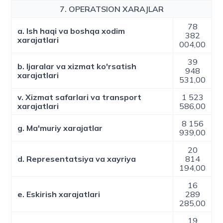
7. OPERATSION XARAJLAR
78
a. Ish haqi va boshqa xodim
382
xarajatlari
004,00
39
b. Ijaralar va xizmat ko'rsatish
948
xarajatlari
531,00
v. Xizmat safarlari va transport
1 523
xarajatlari
586,00
8 156
g. Ma'muriy xarajatlar
939,00
20
d. Representatsiya va xayriya
814
194,00
16
e. Eskirish xarajatlari
289
285,00
19