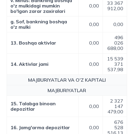
v. Minus: Bankning boshqa
33 367
o'z mulkidagi mumkin
0,00
912,00
bo'lgan zarar zaxiralari
g. Sof, bankning boshqa
0,00
0,00
o'z mulki
496
13. Boshqa aktivlar
0,00
026
688,00
15 539
14. Aktivlar jami
0,00
371
537,98
MAJBURIYATLAR VA O'Z KAPITALI
MAJBURIYATLAR
2 327
15. Talabga binoan
0,00
147
depozitlar
479,00
676
16. Jamg'arma depozitlar
0,00
528
516,13