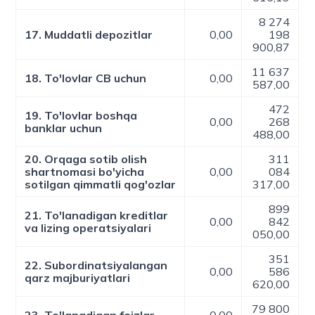
8 274
17. Muddatli depozitlar
0,00
198
900,87
11 637
18. To'lovlar CB uchun
0,00
587,00
472
19. To'lovlar boshqa
0,00
268
banklar uchun
488,00
20. Orqaga sotib olish
311
shartnomasi bo'yicha
0,00
084
sotilgan qimmatli qog'ozlar
317,00
899
21. To'lanadigan kreditlar
0,00
842
va lizing operatsiyalari
050,00
351
22. Subordinatsiyalangan
0,00
586
qarz majburiyatlari
620,00
79 800