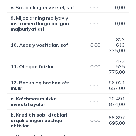
v. Sotib olingan veksel, sof
0,00
0,00
9. Mijozlarning moliyaviy
instrumentlarga bo'lgan
0,00
0,00
majburiyatlari
823
10. Asosiy vositalar, sof
0,00
613
335,00
472
11. Olingan foizlar
0,00
535
775,00
12. Bankning boshqa o'z
86 021
0,00
mulki
657,00
a. Ko'chmas mulkka
30 491
0,00
investitsiyalar
874,00
b. Kredit hisob-kitoblari
88 897
orqali olingan boshqa
0,00
695,00
aktivlar