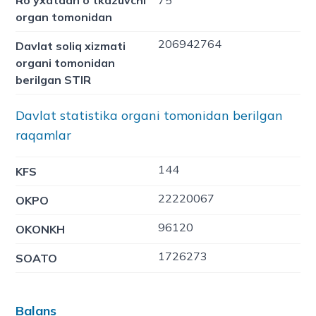
Ro'yxatdan o'tkazuvchi
75
organ tomonidan
206942764
Davlat soliq xizmati
organi tomonidan
berilgan STIR
Davlat statistika organi tomonidan berilgan
raqamlar
144
KFS
22220067
OKPO
96120
OKONKH
1726273
SOATO
Balans