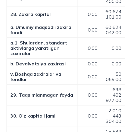
400,00
60 674
28. Zaxira kapital
0,00
101,00
a. Umumiy maqsadli zaxira
60 624
0,00
fondi
042,00
a.1. Shulardan, standart
aktivlarga yaratilgan
0,00
0,00
zaxiralar
b. Devalvatsiya zaxirasi
0,00
0,00
v. Boshqa zaxiralar va
50
0,00
fondlar
059,00
638
29. Taqsimlanmagan foyda
0,00
402
977,00
2 010
30. O'z kapitali jami
0,00
443
304,00
15 539