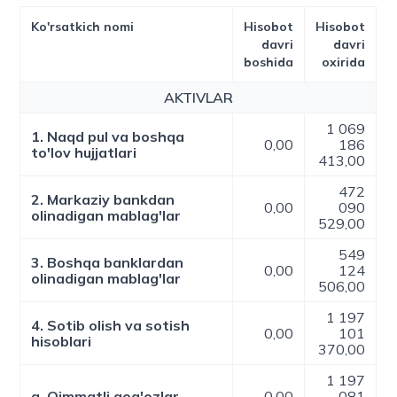
Ko'rsatkich nomi
Hisobot
Hisobot
davri
davri
boshida
oxirida
AKTIVLAR
1 069
1. Naqd pul va boshqa
0,00
186
to'lov hujjatlari
413,00
472
2. Markaziy bankdan
0,00
090
olinadigan mablag'lar
529,00
549
3. Boshqa banklardan
0,00
124
olinadigan mablag'lar
506,00
1 197
4. Sotib olish va sotish
0,00
101
hisoblari
370,00
1 197
a. Qimmatli qog'ozlar
0,00
081