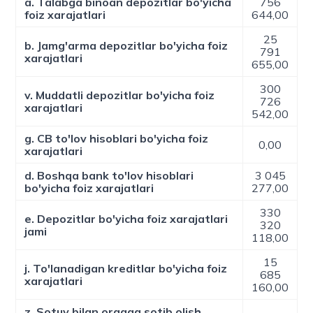
a. Talabga binoan depozitlar bo'yicha
756
foiz xarajatlari
644,00
25
b. Jamg'arma depozitlar bo'yicha foiz
791
xarajatlari
655,00
300
v. Muddatli depozitlar bo'yicha foiz
726
xarajatlari
542,00
g. CB to'lov hisoblari bo'yicha foiz
0,00
xarajatlari
d. Boshqa bank to'lov hisoblari
3 045
bo'yicha foiz xarajatlari
277,00
330
e. Depozitlar bo'yicha foiz xarajatlari
320
jami
118,00
15
j. To'lanadigan kreditlar bo'yicha foiz
685
xarajatlari
160,00
z. Sotuv bilan orqaga sotib olish