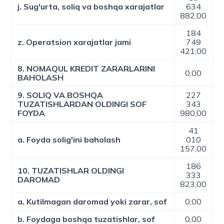
j. Sug'urta, soliq va boshqa xarajatlar
634
882,00
184
z. Operatsion xarajatlar jami
749
421,00
8. NOMAQUL KREDIT ZARARLARINI
0,00
BAHOLASH
9. SOLIQ VA BOSHQA
227
TUZATISHLARDAN OLDINGI SOF
343
FOYDA
980,00
41
a. Foyda solig'ini baholash
010
157,00
186
10. TUZATISHLAR OLDINGI
333
DAROMAD
823,00
a. Kutilmagan daromad yoki zarar, sof
0,00
b. Foydaga boshqa tuzatishlar, sof
0,00