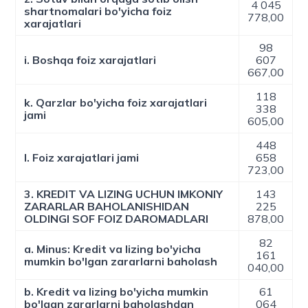
4 045
shartnomalari bo'yicha foiz
778,00
xarajatlari
98
i. Boshqa foiz xarajatlari
607
667,00
118
k. Qarzlar bo'yicha foiz xarajatlari
338
jami
605,00
448
l. Foiz xarajatlari jami
658
723,00
3. KREDIT VA LIZING UCHUN IMKONIY
143
ZARARLAR BAHOLANISHIDAN
225
OLDINGI SOF FOIZ DAROMADLARI
878,00
82
a. Minus: Kredit va lizing bo'yicha
161
mumkin bo'lgan zararlarni baholash
040,00
b. Kredit va lizing bo'yicha mumkin
61
bo'lgan zararlarni baholashdan
064