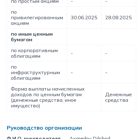
по простым акциям
-
-
по
привилегированным
30.06.2025
28.08.2025
акциям
по иным ценным
бумагам
по корпоративным
-
-
облигациям
по
инфраструктурным
-
-
облигациям
Форма выплаты начисленных
доходов по ценным бумагам
Денежные
(денежные средства, иное
средства
имущество)
Руководство организации
Ф.И.О. руководителя
Axmedov Dilshod