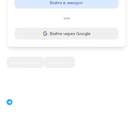
Войти в аккаунт
или
Войти через Google
Карта сайта
Контакты
Единый портал корпоративной информации Национальное
агентство перспективных проектов Республики Узбекистан
openinfouz_bot
+998 71 231 79 09
г.Ташкент, Мирабадский район, улица Нукус, 22, 100015
Телефон модератора: