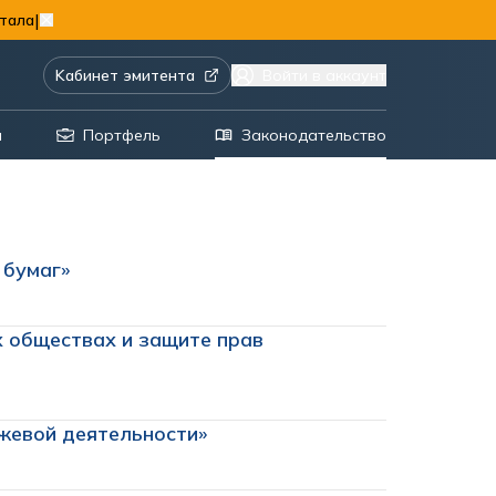
|
тала
Kабинет эмитента
Войти в аккаунт
я
Портфель
Законодательство
 бумаг»
х обществах и защите прав
ржевой деятельности»