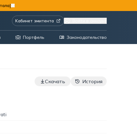
|
тала
Kабинет эмитента
Войти в аккаунт
я
Портфель
Законодательство
Скачать
История
ati