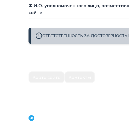
Ф.И.О. уполномоченного лица, размести
сайте
ОТВЕТСТВЕННОСТЬ ЗА ДОСТОВЕРНОСТЬ
Карта сайта
Контакты
Единый портал корпоративной информации На
перспективных проектов Республики Узбекист
openinfouz_bot
+998 71 231 79 09