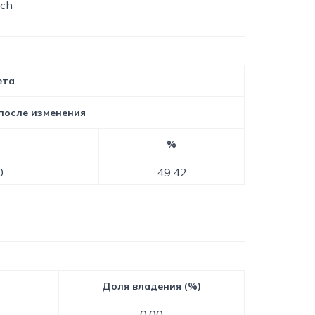
ich
ета
после изменения
%
0
49,42
)
Доля владения (%)
0,00