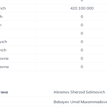
ich
420 100 000
ch
0
n
0
0
vich
0
vich
0
rovna
0
tovna
0
гана
Akramov Sherzod Salimovich
Babayev Umid Muxammadovi