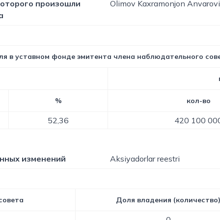
 которого произошли
Olimov Kaxramonjon Anvarov
а
ля в уставном фонде эмитента члена наблюдательного сов
%
кол-во
52,36
420 100 00
анных изменений
Aksiyadorlar reestri
совета
Доля владения (количество
h
0