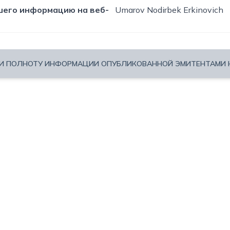
вшего информацию на веб-
Umarov Nodirbek Erkinovich
 И ПОЛНОТУ ИНФОРМАЦИИ ОПУБЛИКОВАННОЙ ЭМИТЕНТАМИ Н
циональное агентство
ан
Телефо