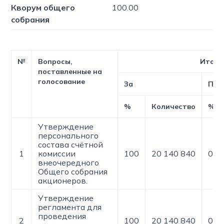
Кворум общего
100.00
собрания
№
Вопросы,
Итоги
поставленные на
голосование
За
Про
%
Количество
%
Утверждение
персонального
состава счётной
1
комиссии
100
20 140 840
0
внеочередного
Общего собрания
акционеров.
Утверждение
регламента для
проведения
2
100
20 140 840
0