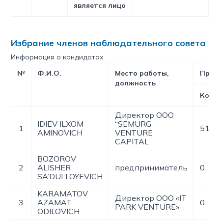
является лицо
Избрание членов наблюдательного совета
Информация о кандидатах
№
Ф.И.О.
Место работы,
Прин
должность
Коли
Директор ООО
IDIEV ILXOM
“SEMURG
1
5185
AMINOVICH
VENTURE
CAPITAL
BOZOROV
2
ALISHER
предприниматель
0
SA’DULLOYEVICH
KARAMATOV
Директор ООО «IT
3
AZAMAT
0
PARK VENTURE»
ODILOVICH