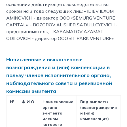
основании действующего законодательства
сроком на 3 года следующих лиц: - IDIEV ILXOM
AMINOVICH - директор ООО «SEMURG VENTURE
CAPITAL»; - BOZOROV ALISHER SA’DULLOYEVICH -
предприниматель; - KARAMATOV AZAMAT
ODILOVICH - директор ООО «IT PARK VENTURE».
Начисленные и выплаченные
вознаграждения и (или) компенсации в
пользу членов исполнительного органа,
наблюдательного совета и ревизионной
комиссии эмитента
№
Ф.И.О.
Наименование
Вид выплаты
Н
органа
(вознаграждения
с
эмитента,
и (или)
членом
компенсация)
которого